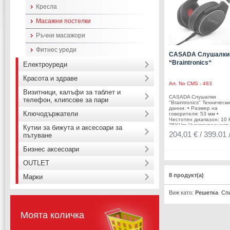
Кресла
Масажни постелки
Ръчни масажори
Фитнес уреди
CASADA Слушалки
“Braintronics“
Електроуреди
Красота и здраве
Art. No
CMS - 463
Визитници, калъфи за таблет и
CASADA Слушалки
телефон, клипсове за пари
"Braintronics" Технически
данни: • Размер на
Ключодържатели
говорителя: 53 мм •
Честотен диапазон: 10 H
25KHz• Чувствителност:
Кутии за бижута и аксесоари за
dB • Импеданс: 32Ω•
204,01 € / 399.01 
пътуване
Дължина на кабела:1,2 /
mПроизводител: CASAD
Германия Сертификати:
Бизнес аксесоари
OUTLET
8 продукт(а)
Марки
Виж като:
Решетка
Сп
Моята количка