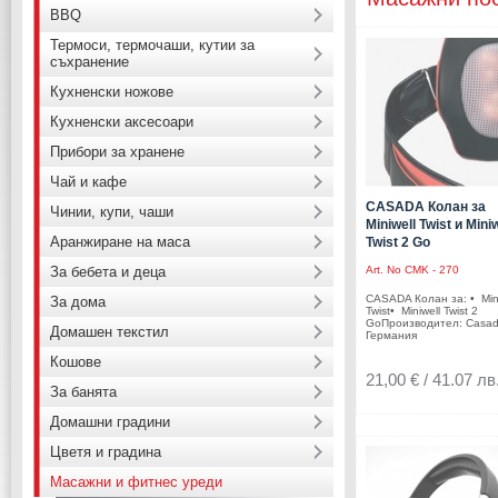
BBQ
Термоси, термочаши, кутии за
съхранение
Кухненски ножове
Кухненски аксесоари
Прибори за хранене
Чай и кафе
CASADA Колан за
Чинии, купи, чаши
Miniwell Twist и Miniw
Аранжиране на маса
Twist 2 Go
За бебета и деца
Art. No
CMK - 270
CASADA Колан за: • Mini
За дома
Twist• Miniwell Twist 2
GoПроизводител: Casad
Домашен текстил
Германия
Кошове
21,00 € / 41.07 лв
За банята
Домашни градини
Цветя и градина
Масажни и фитнес уреди