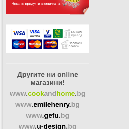
Нямате продукти в количката.
Другите ни online
магазини!
www
.
cook
and
home
.
bg
www
.
emilehenry
.
bg
www
.
gefu
.
bg
www
.
u-design
.
bg