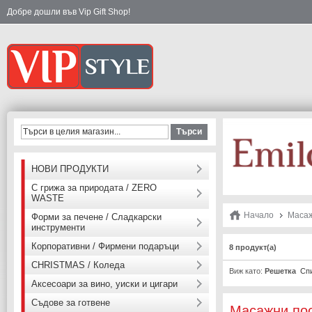
Добре дошли във Vip Gift Shop!
Търси
НОВИ ПРОДУКТИ
С грижа за природата / ZERO
WASTE
Начало
Масаж
Форми за печене / Сладкарски
инструменти
Корпоративни / Фирмени подаръци
8 продукт(а)
CHRISTMAS / Коледа
Виж като:
Решетка
Сп
Аксесоари за вино, уиски и цигари
Съдове за готвене
Масажни по