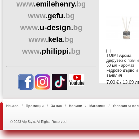
www
.
emilehenry
.
bg
www
.
gefu
.
bg
www
.
u-design
.
bg
www
.
kela
.
bg
www
.
philippi
.
bg
TOIMI Арома
дифузер с пръчи
50 мл - аромат
кедрово дърво и
ванилия
7,00 € / 13.69 л
Начало
Промоции
За нас
Новини
Магазини
Условия за пол
© 2023 Vip Style. All Rights Reserved.