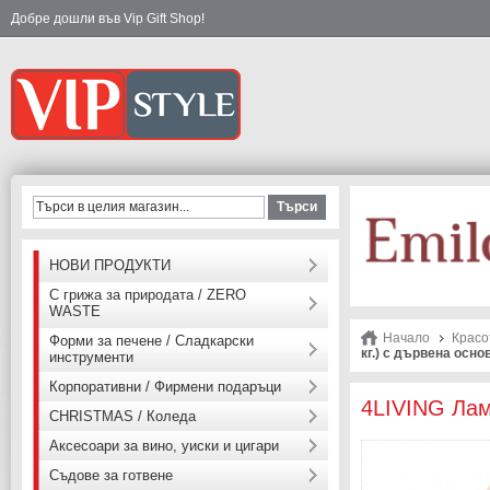
Добре дошли във Vip Gift Shop!
Търси
НОВИ ПРОДУКТИ
С грижа за природата / ZERO
WASTE
Начало
Красо
Форми за печене / Сладкарски
кг.) с дървена осно
инструменти
Корпоративни / Фирмени подаръци
4LIVING Лам
CHRISTMAS / Коледа
Аксесоари за вино, уиски и цигари
Съдове за готвене