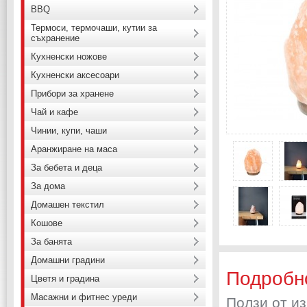
BBQ
Термоси, термочаши, кутии за
съхранение
Кухненски ножове
Кухненски аксесоари
Прибори за хранене
Чай и кафе
Чинии, купи, чаши
Аранжиране на маса
За бебета и деца
За дома
Домашен текстил
Кошове
За банята
Домашни градини
Подробн
Цветя и градина
Масажни и фитнес уреди
Ползи от и