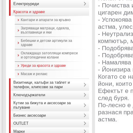
Електроуреди
- Почиства 
цигарен ди
Красота и здраве
- Успокояв
Кантари и апарати за кръвно
астма, уле
Загряващи матраци, одеяла,
възглавници и яки
- Неутрали
компютър, м
Бебешки и детски артикули за
здраве
- Подобряв
Охлаждащо затоплящи компреси
- Подобряв
и ортопедични колани
- Намалява
Уреди за красота и здраве
- Йонизира 
Масаж и релакс
Когато се 
Визитници, калъфи за таблет и
йони, които
телефон, клипсове за пари
Ефектът е 
Ключодържатели
след буря.
Кутии за бижута и аксесоари за
По-лесно е
пътуване
разнася пра
Бизнес аксесоари
астма.
OUTLET
Марки