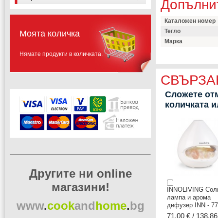
Допълни
Каталожен номер
Тегло
Моята количка
Марка
Нямате продукти в количката.
СВЪРЗА
Сложете отм
количката 
Другите ни online
магазини!
INNOLIVING Сол
лампа и арома
www
.
cook
and
home
.
bg
дифузер INN - 7
71,00 € / 138.86