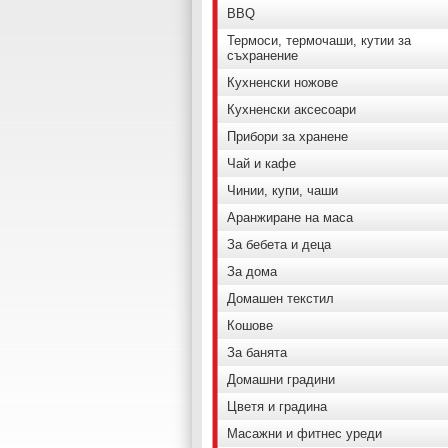
BBQ
Термоси, термочаши, кутии за
съхранение
Кухненски ножове
Кухненски аксесоари
Прибори за хранене
Чай и кафе
Чинии, купи, чаши
Аранжиране на маса
За бебета и деца
За дома
Домашен текстил
Кошове
За банята
Домашни градини
Цветя и градина
Масажни и фитнес уреди