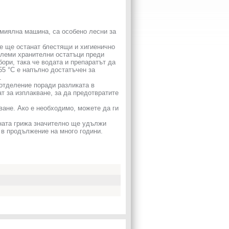
миялна машина, са особено лесни за
не ще останат блестящи и хигиенично
олеми хранителни остатъци преди
ори, така че водата и препаратът да
55 °C е напълно достатъчен за
.
отделение поради разликата в
т за изплакване, за да предотвратите
ване. Ако е необходимо, можете да ги
ната грижа значително ще удължи
 в продължение на много години.