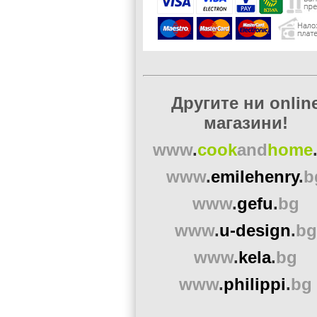
Другите ни onlin
магазини!
www
.
cook
and
home
www
.
emilehenry
.
b
www
.
gefu
.
bg
www
.
u-design
.
bg
www
.
kela
.
bg
www
.
philippi
.
bg