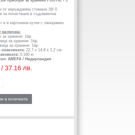
ки прибори за хранене FOOTIE - 3
и от неръждаема стомана 18/ 0
и за почистване в съдомиялна
т е в картонена кутия с панорамен
т включва:
ж за хранене: 1бр.
лица за хранене: 1бр.
жица за хранене: 1бр.
а опаковката:
22,7 х 14,8 х 2,2 см
паковката:
0,180 кг
ел: AMEFA / Нидерландия
 / 37.16 лв.
и в количката