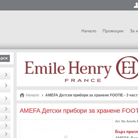
Начало
Промоции
За 
ърси
Начало
AMEFA Детски прибори за хранене FOOTIE - 3 част
AMEFA Детски прибори за хранене FOOTI
Art. No
Amefa 8
Бърз прегл