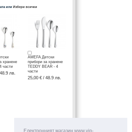
ката или
Избери всички
тски
AMEFA Детски
а хранене
прибори за хранене
4 части
TEDDY BEAR - 4
части
 48.9 лв.
25,00 € / 48.9 лв.
Електронният магазин www.vip-