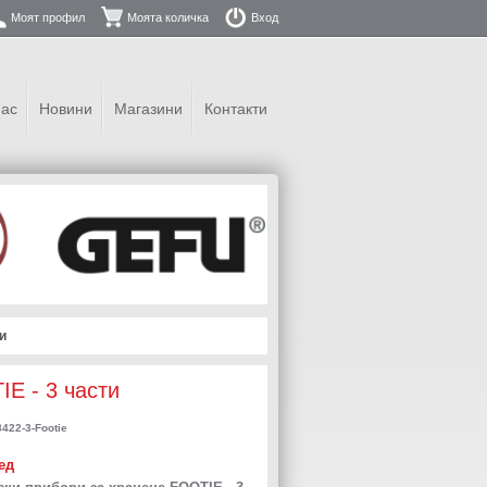
Моят профил
Моята количка
Вход
нас
Новини
Магазини
Контакти
и
E - 3 части
422-3-Footie
ед