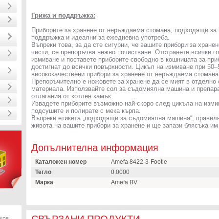
Грижа и поддръжка:
Приборите за хранене от неръждаема стомана, подходящи за 
поддръжка и идеални за ежедневна употреба.
Въпреки това, за да сте сигурни, че вашите прибори за хране
чисти, се препоръчва нежно почистване. Отстранете всички г
измиване и поставете приборите свободно в кошницата за приб
достигнат до всички повърхности. Цикъл на измиване при 50–
висококачествени прибори за хранене от неръждаема стомана
Препоръчително е ножовете за хранене да се мият в отделно 
материала. Използвайте сол за съдомиялна машина и препара
отлагания от котлен камък.
Извадете приборите възможно най-скоро след цикъла на изми
подсушите и полирате с мека кърпа.
Въпреки етикета „подходящи за съдомиялна машина“, правил
живота на вашите прибори за хранене и ще запази блясъка им
Допълнителна информация
Каталожен номер
Amefa 8422-3-Footie
Тегло
0.0000
Марка
Amefa BV