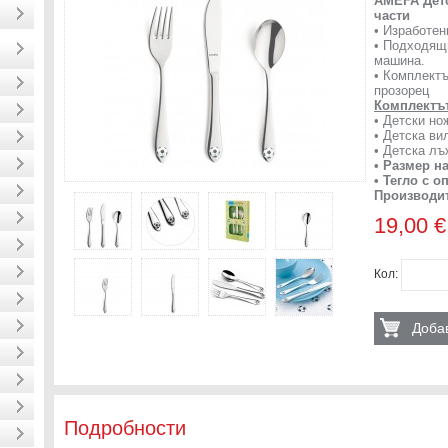
AMEFA Детс
части
• Изработен
• Подходящ
машина.
• Комплектъ
прозорец
Комплектъ
• Детски но
• Детска ви
• Детска лъ
• Размер н
• Тегло с о
Производит
19,00 €
Кол:
Добав
Подробности