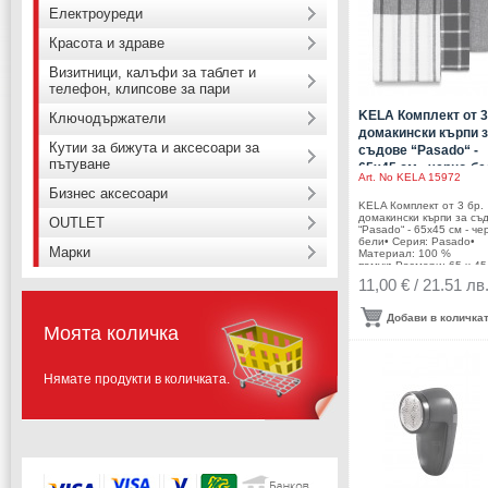
Електроуреди
Красота и здраве
Визитници, калъфи за таблет и
телефон, клипсове за пари
KELA Комплект от 3
Ключодържатели
домакински кърпи 
Кутии за бижута и аксесоари за
съдове “Pasado“ -
пътуване
65х45 см - черно-б
Art. No
KELA 15972
Бизнес аксесоари
KELA Комплект от 3 бр.
домакински кърпи за съ
OUTLET
“Pasado“ - 65х45 см - че
бели• Серия: Pasado•
Марки
Материал: 100 %
памук• Размери: 65 х 45
С халка за закачане•
11,00 € / 21.51 лв
Цвят: черен / бял•
Пране: при температура
40 °С• Производител: K
Добави в количка
Германия
Моята количка
Нямате продукти в количката.