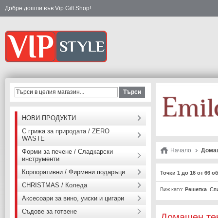
Добре дошли във Vip Gift Shop!
Търси
НОВИ ПРОДУКТИ
С грижа за природата / ZERO
WASTE
Начало
Дома
Форми за печене / Сладкарски
инструменти
Корпоративни / Фирмени подаръци
Точки 1 до 16 от 66 о
CHRISTMAS / Коледа
Виж като:
Решетка
Сп
Аксесоари за вино, уиски и цигари
Съдове за готвене
Домашен те