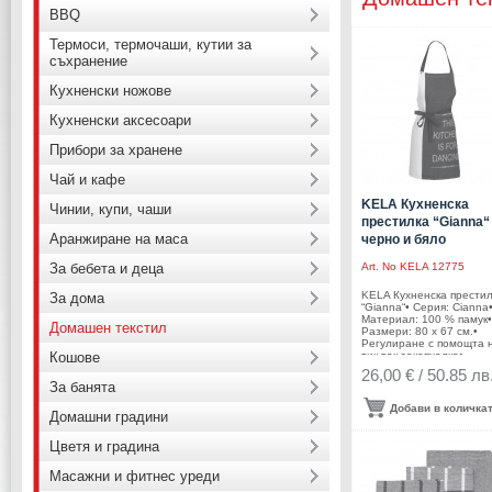
BBQ
Термоси, термочаши, кутии за
съхранение
Кухненски ножове
Кухненски аксесоари
Прибори за хранене
Чай и кафе
KELA Кухненска
Чинии, купи, чаши
престилка “Gianna“ 
Аранжиране на маса
черно и бяло
За бебета и деца
Art. No
KELA 12775
KELA Кухненска прести
За дома
“Gianna“• Серия: Cianna
Материал: 100 % памук•
Домашен текстил
Размери: 80 х 67 см.•
Регулиране с помощта 
Кошове
тик-так закопчалка•
Цвят: черно и бяло• Пра
26,00 € / 50.85 лв
при температура до 40 
За банята
Производител: KELA /
Германия
Добави в количка
Домашни градини
Цветя и градина
Масажни и фитнес уреди