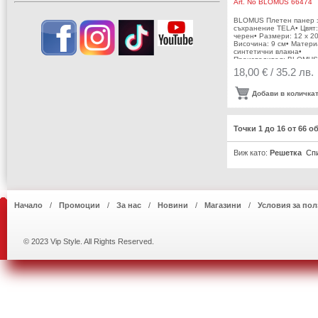
Art. No
BLOMUS 66474
BLOMUS Плетен панер 
съхранение TELA• Цвят:
черен• Размери: 12 х 20
Височина: 9 см• Матери
синтетични влакна•
Производител: BLOMUS
Германия DESIGN: blom
18,00 € / 35.2 лв.
Design Team
Добави в количка
Точки 1 до 16 от 66 о
Виж като:
Решетка
Сп
Начало
Промоции
За нас
Новини
Магазини
Условия за пол
© 2023 Vip Style. All Rights Reserved.