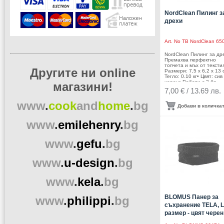
NordClean Пилинг з
дрехи
Art. No
TB NordClean 65
NordClean Пилинг за др
Премахва перфектно
топчета и мъх от тексти
Другите ни online
Размери: 7,5 x 6,2 x 13 
Тегло: 0.10 кг• Цвят: сив 
черен• Работи с 2 бр
магазини!
батерии тип АА ( не са
7,00 € / 13.69 лв.
включени)Производител
Brands/ Финландия
www
.
cook
and
home
.
bg
Добави в количка
www
.
emilehenry
.
bg
www
.
gefu
.
bg
www
.
u-design
.
bg
www
.
kela
.
bg
BLOMUS Панер за
www
.
philippi
.
bg
съхранение TELA, L
размер - цвят черен