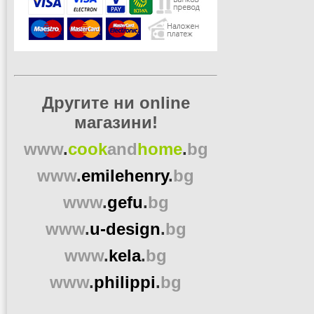
Другите ни online
магазини!
www
.
cook
and
home
.
bg
www
.
emilehenry
.
bg
www
.
gefu
.
bg
www
.
u-design
.
bg
www
.
kela
.
bg
www
.
philippi
.
bg