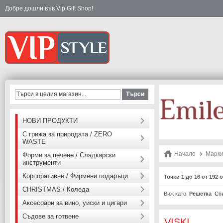
Добре дошли във Vip Gift Shop!
Търси
НОВИ ПРОДУКТИ
С грижа за природата / ZERO
WASTE
Начало
Марк
Форми за печене / Сладкарски
инструменти
Корпоративни / Фирмени подаръци
Точки 1 до 16 от 192
CHRISTMAS / Коледа
Виж като:
Решетка
Сп
Аксесоари за вино, уиски и цигари
Съдове за готвене
VISKI