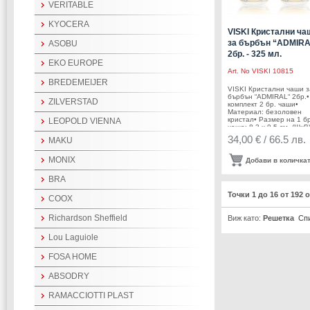
опаковката: 2,110 кг.•
VERITABLE
Препоръчва се ръчно
измиванеПроизводител: 
KYOCERA
/ САЩ
VISKI Кристални ча
за бърбън “ADMIRA
ASOBU
2бр. - 325 мл.
EKO EUROPE
Art. No
VISKI 10815
BREDEMEIJER
VISKI Кристални чаши з
бърбън “ADMIRAL“ 2бр.•
ZILVERSTAD
комплект 2 бр. чаши•
Материал: безоловен
кристал• Размер на 1 бр
LEOPOLD VIENNA
чаша: 8,3 х 9,5 см. (ШхВ
Вместимост на 1 бр.
34,00 € / 66.5 лв.
MAKU
чаша: 325 мл• Тегло без
опаковка: 0,267 кг• Раз
на опаковката: 22,6 х 8,
MONIX
Добави в количка
12,3 см (ДхШхВ)• Тегло 
опаковка: 0,540 кг•
BRA
Подходящи за съдомия
машинаПроизводител: V
Точки 1 до 16 от 192
/ САЩ
COOX
Richardson Sheffield
Виж като:
Решетка
Сп
Lou Laguiole
FOSA HOME
ABSODRY
RAMACCIOTTI PLAST