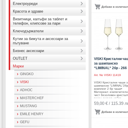
съдомиялна
Електроуреди
машинаПроизводител:
Добави в количка
Viski® / САЩ
Красота и здраве
Визитници, калъфи за таблет и
телефон, клипсове за пари
Ключодържатели
Кутии за бижута и аксесоари за
пътуване
Бизнес аксесоари
OUTLET
VISKI Кристални ча
за шампанско
Марки
“LIMINAL“ 2бр - 266
GINGKO
Art. No
VISKI 11419
VISKI
VISKI Кристални чаши з
шампанско “LIMINAL“2бр
комплект 2 бр чаши•
ADHOC
Материал: изключителн
чист безоловен кристал
MASTERCHEF
тесен силует, който
удължава ефервесценц
59,00 € / 115.39 л
Ултра тънки и леки• Ра
MUSTANG
на 1 бр чаша: 6,4 х 25,8
(ШхВ)• Вместимост на 1
Добави в количка
EMILE HENRY
чаша: 266 мл• Тегло на 
чаша: 0,090 кг• Размер 
опаковката: 21 х 10,9 х 
GEFU
см• Тегло с опаковката:
0,220 кг• Подходящи за