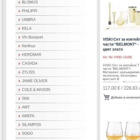
BLOMUS
съдомиялна машина (в
горна
кошница)Производител:
PHILIPPI
Viski® / САЩ
UMBRA
KELA
Vin Bouquet
VISKI Сет за коктей
части “BELMONT“ -
Nerthus
цвят злато
HERDMAR
Art. No
VISKI 11168
CASADA
VISKI Сет за коктейли 7
части “BELMONT“•
ZYLISS
Материал: неръждаема 
позлатена, безоловен
кристал• В
JAMIE OLIVER
комплекта: - Миксираща
чаша – 800 мл от безол
117,00 € / 228.83 
COLE & MASON
кристално стъкло - Голя
шейкър – 830 мл от
неръждаема
Добави в количка
SKK
стомана - Малък шейкър
530 мл - Цедка тип
Hawthorne за перфектно
AMT
прецеждане - Двустран
джигър – 40 мл | 20 мл |
AMEFA
мл - Бар лъжица с тежъ
връх за прецизно
разбъркване - Преса/м
SILAMPOS
за смачкване на плодов
билки• Размер на
SOGO
опаковката: 44,6 x 23,8 
13,4 см• Тегло с