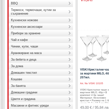
BBQ
Термоси, термочаши, кутии за
съхранение
Кухненски ножове
Кухненски аксесоари
Прибори за хранене
Чай и кафе
Чинии, купи, чаши
Аранжиране на маса
За бебета и деца
За дома
VISKI Кристални ча
Домашен текстил
за мартини MILO, 4бр
207мл.
Кошове
Art. No
VISKI 10105
За банята
VISKI Кристални чаши з
Домашни градини
мартини MILO, 4бр.• В
комплект 4 бр чаши•
Материал: безоловен
Цветя и градина
кристал • Размер на 1 б
чаша: 11,2 х 18,3 см (Шх
Масажни и фитнес уреди
Вместимост на 1 бр чаш
49,00 € / 95.84 лв
207 мл• Подходящи за