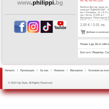
www
.
philippi
.
bg
Art. No
VB FIH 1320
Nerthus Детска чаша за
напитки “ЕДНОРОЗИ“ - 
мл.• Размери: 11 х 6,5 х
см.• Тегло: 0,035 кг.•
Материал: Пластмаса• 
FREE• Капацитет: 0,250
л.Производител: Vin
2,00 € / 3.91 лв.
Bouquet, Испания
Добави в количка
Точки 1 до 16 от 144
Виж като:
Решетка
Сп
Начало
Промоции
За нас
Новини
Магазини
Условия за пол
© 2023 Vip Style. All Rights Reserved.