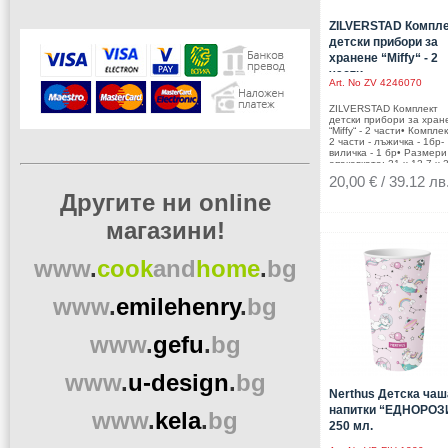
ZILVERSTAD Компле
детски прибори за
хранене “Miffy“ - 2
части
Art. No
ZV 4246070
ZILVERSTAD Комплект
детски прибори за хран
“Miffy“ - 2 части• Компле
2 части - лъжичка - 1бр-
виличка - 1 бр• Размери
опаковката: 21 х 12,7 х 
см• С декорация - зайче
20,00 € / 39.12 лв
Предлага се в красива
Другите ни online
цветна кутия•
Материал: неръждаема
стомана 18/10• Тегло: 0
магазини!
кг• Подходящи за миене
съдомиялна машина•
Бранд: ZILVERSTAD
www
.
cook
and
home
.
bg
Производител: Bredemei
Group / Нидерландия
www
.
emilehenry
.
bg
www
.
gefu
.
bg
www
.
u-design
.
bg
Nerthus Детска чаш
напитки “ЕДНОРОЗИ
www
.
kela
.
bg
250 мл.