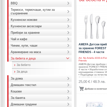
BBQ
Термоси, термочаши, кутии за
съхранение
Кухненски ножове
Кухненски аксесоари
Прибори за хранене
Чай и кафе
AMEFA Детски приб
Чинии, купи, чаши
за хранене FOREST
Аранжиране на маса
FRIENDS - 4 части
За бебета и деца
Art. No
Amefa 4333-4-For
Friends
AMEFA Детски прибори 
За бебето
хранене FOREST FRIEN
4 части • Изработени от
За деца
неръждаема стомана 18
• Подходящи за почиств
съдомиялна машина.•
За дома
Комплектът е в картоне
25,00 € / 48.9 лв.
кутия с панорамен проз
Домашен текстил
Комплектът включва: •
Детски нож за хранене:
Добави в количка
бр. ( дълж. 18,7 см ) • Д
Кошове
вилица за хранене: 1 бр
(дълж. 17,5 см)• Детска
За банята
лъжица за хранене: 1 бр
дълж. 17,3 см) • Детска
чаена лъжичка: 1 бр. ( 
Домашни градини
13,7 см)• Размер на