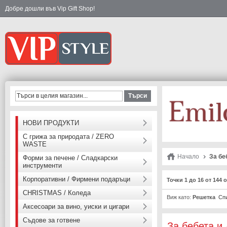
Добре дошли във Vip Gift Shop!
Търси
НОВИ ПРОДУКТИ
С грижа за природата / ZERO
WASTE
Начало
За бе
Форми за печене / Сладкарски
инструменти
Корпоративни / Фирмени подаръци
Точки 1 до 16 от 144
CHRISTMAS / Коледа
Виж като:
Решетка
Сп
Аксесоари за вино, уиски и цигари
Съдове за готвене
За бебета и