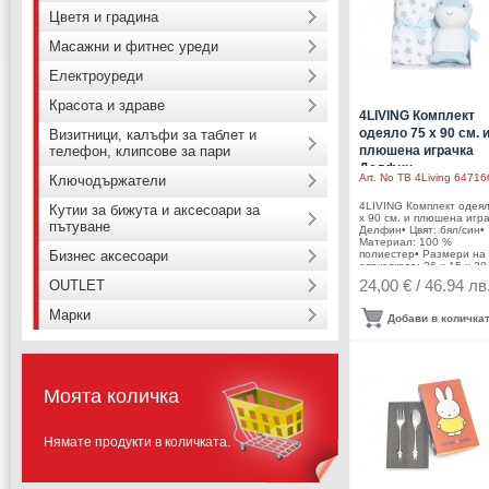
опаковката: 22,5 х 15 х 
Цветя и градина
Тегло с опаковката: 0,25
Производител: AMEFA /
Масажни и фитнес уреди
Нидерландия
Електроуреди
Красота и здраве
4LIVING Комплект
одеяло 75 х 90 см. 
Визитници, калъфи за таблет и
телефон, клипсове за пари
плюшена играчка
Делфин
Art. No
TB 4Living 64716
Ключодържатели
4LIVING Комплект одея
Кутии за бижута и аксесоари за
х 90 см. и плюшена игр
пътуване
Делфин• Цвят: бял/син•
Материал: 100 %
Бизнес аксесоари
полиестер• Размери на
опаковката: 26 х 15 х 28
Тегло: 0,270 кг.• Тегло с
24,00 € / 46.94 лв
OUTLET
опаковката: 0,440 кг.•
Комплектът съдържа: -
Марки
Одеяло - 75 х 90 см. -
Добави в количка
Плюшена играчка Делфи
22 см.• Сертификат: OE
TEX®• Машинно пране 
30°CПроизводител: Tam
Brands/ Финландия
Моята количка
Нямате продукти в количката.