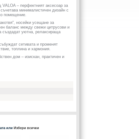
щ VALOA – перфектният аксесоар за
щ съчетава минималистичен дизайн с
ко помещение.
закотвя“, носейки усещане за
чен баланс между свежи цитрусови и
да създадат уютна, релаксираща
събуждат сетивата и променят
ствие, топлина и хармония.
ствен дом – изискан, практичен и
ката или
Избери всички