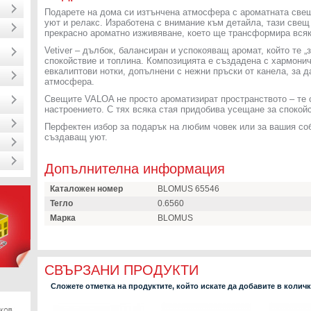
Подарете на дома си изтънчена атмосфера с ароматната све
уют и релакс. Изработена с внимание към детайла, тази све
прекрасно ароматно изживяване, което ще трансформира вся
Vetiver – дълбок, балансиран и успокояващ аромат, който те „
спокойствие и топлина. Композицията е създадена с хармони
евкалиптови нотки, допълнени с нежни пръски от канела, за 
атмосфера.
Свещите VALOA не просто ароматизират пространството – те 
настроението. С тях всяка стая придобива усещане за спокой
Перфектен избор за подарък на любим човек или за вашия соб
създаващ уют.
Допълнителна информация
Каталожен номер
BLOMUS 65546
Тегло
0.6560
Марка
BLOMUS
СВЪРЗАНИ ПРОДУКТИ
Сложете отметка на продуктите, който искате да добавите в колич