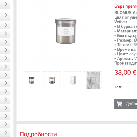
Бърз прегл
BLOMUS Аро
цвят опуше
Vetiver
• В буркан
• Материал
• Без съдъ
• Размер:
Ø
• Тегло:
0,65
• Време на
• Цвят:
опуш
• Аромат:
Ve
Производи
33,00 €
Кол:
Добав
Подробности