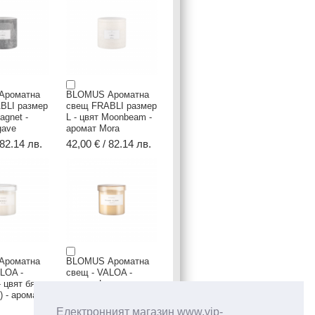
Ароматна
BLOMUS Ароматна
BLI размер
свещ FRABLI размер
agnet -
L - цвят Moonbeam -
gave
аромат Mora
 82.14 лв.
42,00 € / 82.14 лв.
Ароматна
BLOMUS Ароматна
LOA -
свещ - VALOA -
- цвят бял
размер L - цвят
e) - аромат
пепел от рози (Misty
Rose) - аромат
Електронният магазин www.vip-