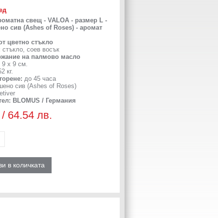
ед
матна свещ - VALOA - размер L -
но сив (Ashes of Roses) - аромат
 от цветно стъкло
:
стъкло, соев восък
ржание на палмово масло
 9
х 9 см.
2 кг.
 горене:
до 45 часа
ено сив (Ashes of Roses)
tiver
тел:
BLOMUS / Германия
 / 64.54 лв.
и в количката