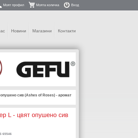
Моят профил
Моята количка
Вход
нас
Новини
Магазини
Контакти
опушено сив (Ashes of Roses) - аромат
р L - цвят опушено сив
 65546