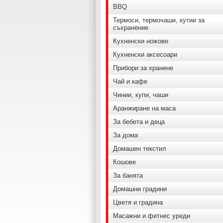
BBQ
Термоси, термочаши, кутии за
съхранение
Кухненски ножове
Кухненски аксесоари
Прибори за хранене
Чай и кафе
Чинии, купи, чаши
Аранжиране на маса
За бебета и деца
За дома
Домашен текстил
Кошове
За банята
Домашни градини
Цветя и градина
Масажни и фитнес уреди