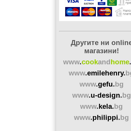
Другите ни onlin
магазини!
www
.
cook
and
home
www
.
emilehenry
.
b
www
.
gefu
.
bg
www
.
u-design
.
bg
www
.
kela
.
bg
www
.
philippi
.
bg