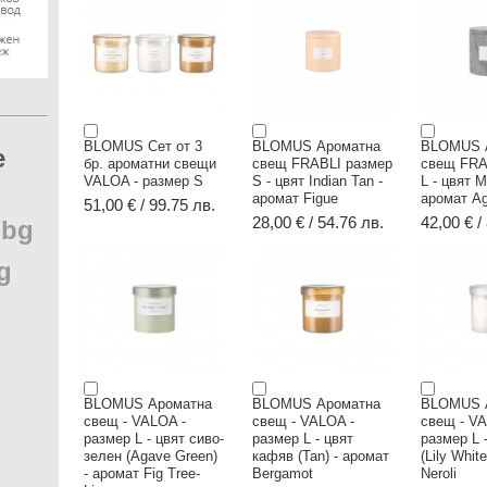
BLOMUS Сет от 3
BLOMUS Ароматна
BLOMUS 
e
бр. ароматни свещи
свещ FRABLI размер
свещ FRA
VALOA - размер S
S - цвят Indian Tan -
L - цвят M
аромат Figue
аромат A
51,00 € / 99.75 лв.
28,00 € / 54.76 лв.
42,00 € /
.
bg
g
BLOMUS Ароматна
BLOMUS Ароматна
BLOMUS 
свещ - VALOA -
свещ - VALOA -
свещ - VA
размер L - цвят сиво-
размер L - цвят
размер L 
зелен (Agave Green)
кафяв (Tan) - аромат
(Lily Whit
- аромат Fig Tree-
Bergamot
Neroli