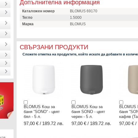
Допълнителна информация
Каталожен номер
BLOMUS 69170
Тегло
1.5000
Марка
BLOMUS
СВЪРЗАНИ ПРОДУКТИ
Сложете отметка на продуктите, който искате да добавите в колич
BLOMUS Кош за
BLOMUS Кош за
BLOMUS 
баня “SONO“ - цвят
баня SONO - цвят
баня “SON
бял - 5 л.
черен - 5 л.
кафяв (Tan
97,00 € / 189.72 лв.
97,00 € / 189.72 лв.
97,00 € /