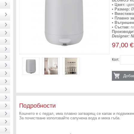
BLOMUS Ко
• Цвят:
цвят
• Размер:
Ø 
• Вместимо
• Плавно з
• Вътреше
• Състав:
пл
Производи
Designer: 
97,00 €
Кол:
Добав
Подробности
Кошчето е с педал, има плавно затварящ се капак и подвиже
За почистване използвайте сапунена вода и мека гъба.