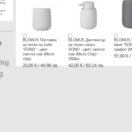
BLOMUS Поставка
BLOMUS Диспенсър
BLOMUS 
e
за четки за зъби
за течен сапун
баня “SON
“SONO“ - цвят
SONO - цвят светло
графит (M
светло сив (Micro
сив (Micro Chip) -
97,00 € /
chip)
250мл.
.
bg
23,00 € / 44.98 лв.
42,00 € / 82.14 лв.
g