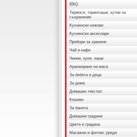
BBQ
Термоси, термочаши, кутии за
съхранение
Кухненски ножове
Кухненски аксесоари
Прибори за хранене
Чай и кафе
Чинии, купи, чаши
Аранжиране на маса
За бебета и деца
За дома
Домашен текстил
Кошове
За банята
Домашни градини
Цветя и градина
Масажни и фитнес уреди