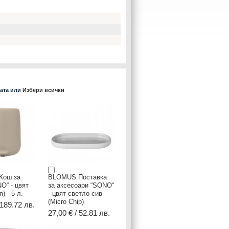
ката или
Избери всички
Кош за
BLOMUS Поставка
O“ - цвят
за аксесоари “SONO“
) - 5 л.
- цвят светло сив
(Micro Chip)
 189.72 лв.
27,00 € / 52.81 лв.