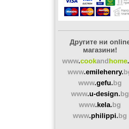
Другите ни onlin
магазини!
www
.
cook
and
home
www
.
emilehenry
.
b
www
.
gefu
.
bg
www
.
u-design
.
bg
www
.
kela
.
bg
www
.
philippi
.
bg