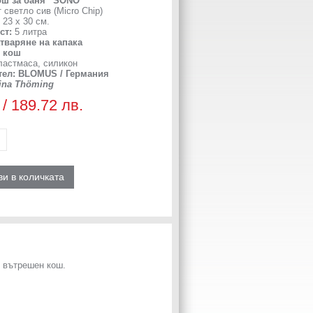
ш за баня “SONO“
 светло сив (Micro Chip)
23 х 30 см.
ст:
5 литра
атваряне на капака
н кош
астмаса, силикон
тел: BLOMUS / Германия
Nina Thöming
 / 189.72 лв.
и в количката
н вътрешен кош.