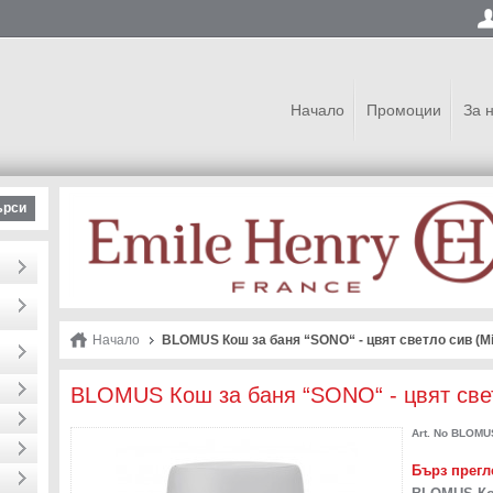
Начало
Промоции
За 
ърси
Начало
BLOMUS Кош за баня “SONO“ - цвят светло сив (Mic
BLOMUS Кош за баня “SONO“ - цвят светл
Art. No
BLOMUS
Бърз прегл