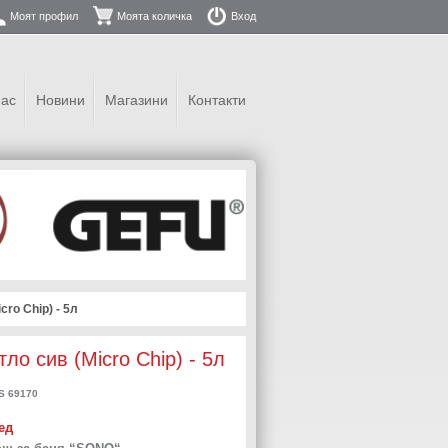
Моят профил
Моята количка
Вход
нас
Новини
Магазини
Контакти
ro Chip) - 5л
о сив (Micro Chip) - 5л
 69170
ед