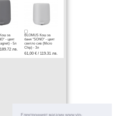
Кош за
BLOMUS Кош за
O“ - цвят
баня “SONO“ - цвят
agnet) - 5л
светло сив (Micro
Chip) - 3л
 189.72 лв.
61,00 € / 119.31 лв.
Електронният магазин www.vip-