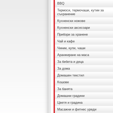
BBQ
Термоси, термочаши, кутии за
съхранение
Кухненски ножове
Кухненски аксесоари
Прибори за хранене
Чай и кафе
Чинии, купи, чаши
Аранжиране на маса
За бебета и деца
За дома
Домашен текстил
Кошове
За банята
Домашни градини
Цветя и градина
Масажни и фитнес уреди