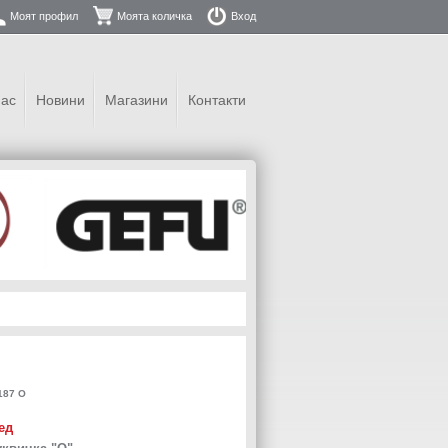
Моят профил
Моята количка
Вход
нас
Новини
Магазини
Контакти
187 O
ед