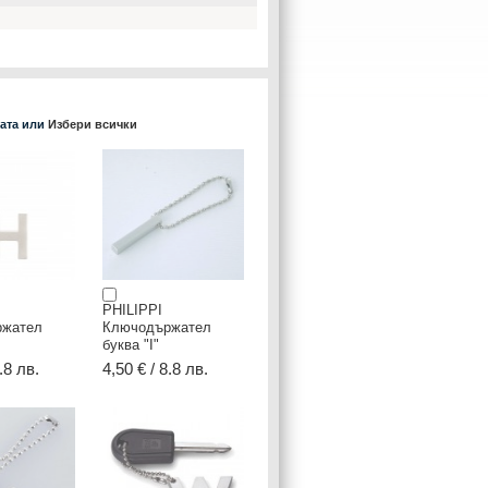
ката или
Избери всички
PHILIPPI
ржател
Ключодържател
буква "I"
.8 лв.
4,50 € / 8.8 лв.