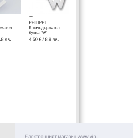
PHILIPPI
ржател
Ключодържател
буква "W"
.8 лв.
4,50 € / 8.8 лв.
Електронният магазин www.vip-