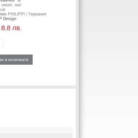
уквичка "O"
: никел, мат
 см
тел:
PHILIPPI / Германия
P Design
 8.8 лв.
и в количката