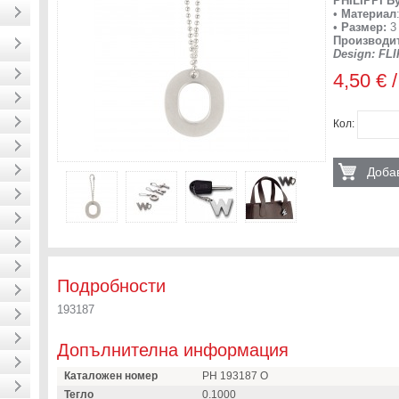
PHILIPPI Б
•
Материал
•
Размер:
3
Производи
Design: FLI
4,50 € /
Кол:
Добав
Подробности
193187
Допълнителна информация
Каталожен номер
PH 193187 O
Тегло
0.1000