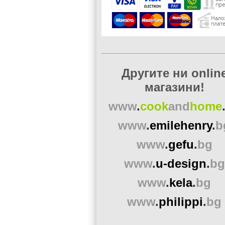
Другите ни onlin
магазини!
www
.
cook
and
home
www
.
emilehenry
.
b
www
.
gefu
.
bg
www
.
u-design
.
bg
www
.
kela
.
bg
www
.
philippi
.
bg