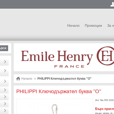
Начало
Промоции
За 
ърси
Начало
PHILIPPI Ключодържател буква "O"
PHILIPPI Ключодържател буква "O"
Art. No
PH 193
Бърз прегл