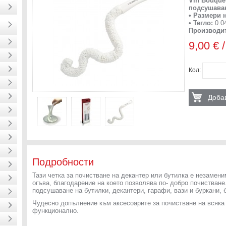
Vin Bouque
подсушава
• Размери 
• Тегло
:
0.04
Производи
9,00 € /
Кол:
Добав
Подробности
Тази четка за почистване на декантер или бутилка е незамен
огъва, благодарение на което позволява по- добро почистван
подсушаване на бутилки, декантери, гарафи, вази и буркани, б
Чудесно допълнение към аксесоарите за почистване на всяка 
функционално.