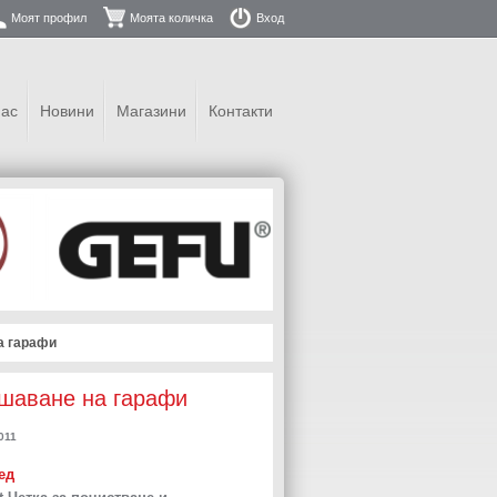
Моят профил
Моята количка
Вход
нас
Новини
Магазини
Контакти
а гарафи
ушаване на гарафи
011
ед