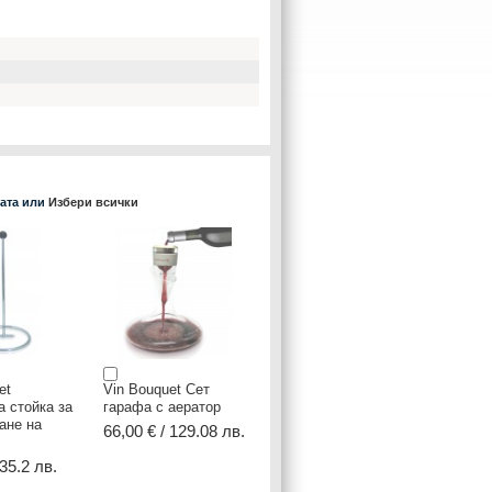
ката или
Избери всички
et
Vin Bouquet Сет
 стойка за
гарафа с аератор
ане на
66,00 € / 129.08 лв.
 35.2 лв.