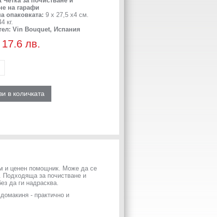
t
Четка за почистване и
не на гарафи
на опаковката:
9 x 27,5 x4 см.
4 кг.
тел:
Vin Bouquet, Испания
 17.6 лв.
и в количката
им и ценен помощник. Може да се
е. Подходяща за почистване и
ез да ги надрасква.
домакиня - практично и