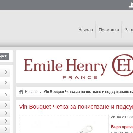
Начало
Промоции
За 
ърси
Начало
Vin Bouquet Четка за почистване и подсушаване н
Vin Bouquet Четка за почистване и подс
Art. No
VB FIA 
Бърз прегл