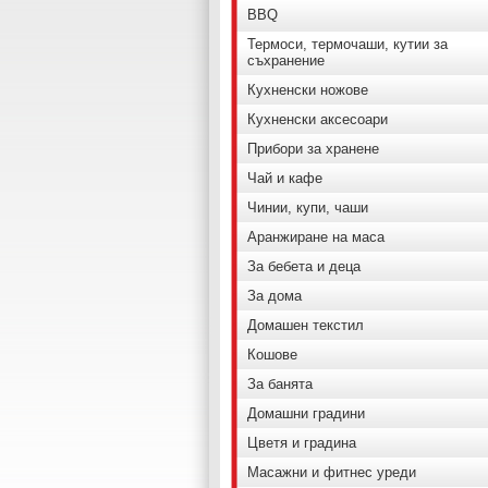
BBQ
Термоси, термочаши, кутии за
съхранение
Кухненски ножове
Кухненски аксесоари
Прибори за хранене
Чай и кафе
Чинии, купи, чаши
Аранжиране на маса
За бебета и деца
За дома
Домашен текстил
Кошове
За банята
Домашни градини
Цветя и градина
Масажни и фитнес уреди