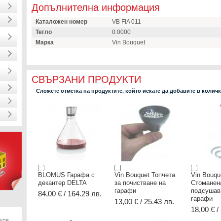
Допълнителна информация
Каталожен номер
VB FIA 011
Тегло
0.0000
Марка
Vin Bouquet
СВЪРЗАНИ ПРОДУКТИ
Сложете отметка на продуктите, който искате да добавите в колич
BLOMUS Гарафа с
Vin Bouquet Топчета
Vin Bouqu
декантер DELTA
за почистване на
Стоманена
гарафи
подсушав
84,00 € / 164.29 лв.
гарафи
13,00 € / 25.43 лв.
18,00 € /