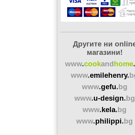
Другите ни onlin
магазини!
www
.
cook
and
home
www
.
emilehenry
.
b
www
.
gefu
.
bg
www
.
u-design
.
bg
www
.
kela
.
bg
www
.
philippi
.
bg