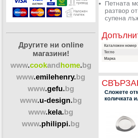
Петната мо
разтвор от
супена лъ
Допълни
Другите ни online
Каталожен номер
магазини!
Тегло
Марка
www
.
cook
and
home
.
bg
www
.
emilehenry
.
bg
СВЪРЗА
www
.
gefu
.
bg
Сложете отм
количката 
www
.
u-design
.
bg
www
.
kela
.
bg
www
.
philippi
.
bg