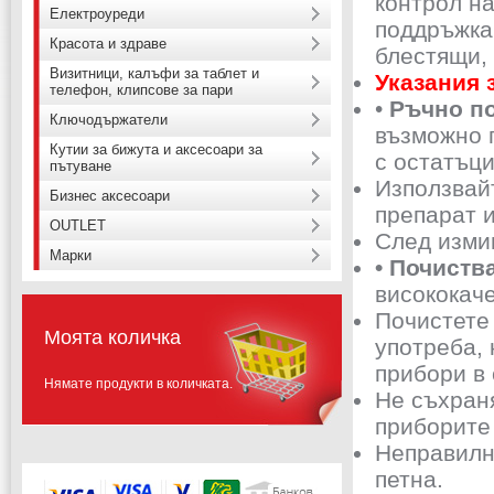
контрол на
Електроуреди
поддръжка
Красота и здраве
блестящи, 
Визитници, калъфи за таблет и
Указания 
телефон, клипсове за пари
•
Ръчно п
Ключодържатели
възможно п
Кутии за бижута и аксесоари за
с остатъци
пътуване
Използвай
Бизнес аксесоари
препарат и
OUTLET
След изми
Марки
• Почист
висококач
Почистете 
Моята количка
употреба,
прибори в
Нямате продукти в количката.
Не съхран
приборите 
Неправилн
петна.