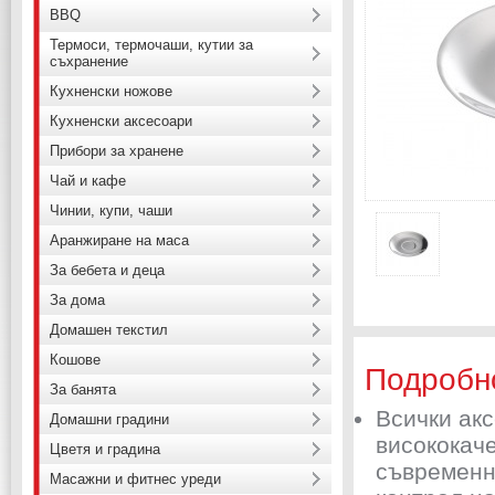
BBQ
Термоси, термочаши, кутии за
съхранение
Кухненски ножове
Кухненски аксесоари
Прибори за хранене
Чай и кафе
Чинии, купи, чаши
Аранжиране на маса
За бебета и деца
За дома
Домашен текстил
Кошове
Подробн
За банята
Всички ак
Домашни градини
висококач
Цветя и градина
съвременни
Масажни и фитнес уреди