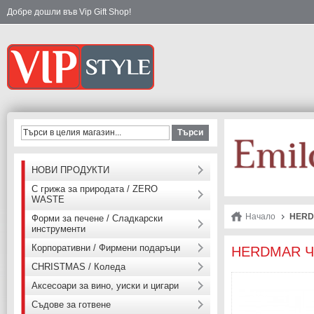
Добре дошли във Vip Gift Shop!
Търси
НОВИ ПРОДУКТИ
С грижа за природата / ZERO
WASTE
Начало
HERDM
Форми за печене / Сладкарски
инструменти
Корпоративни / Фирмени подаръци
HERDMAR Чин
CHRISTMAS / Коледа
Аксесоари за вино, уиски и цигари
Съдове за готвене