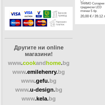
TARMO Соларни
градински LED
птички 5 бр.
20,00 € / 39.12 
Другите ни online
магазини!
www
.
cook
and
home
.
bg
www
.
emilehenry
.
bg
www
.
gefu
.
bg
www
.
u-design
.
bg
www
.
kela
.
bg