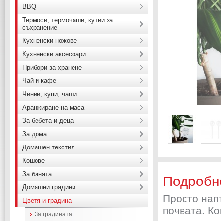
BBQ
Термоси, термочаши, кутии за
съхранение
Кухненски ножове
Кухненски аксесоари
Прибори за хранене
Чай и кафе
Чинии, купи, чаши
Аранжиране на маса
За бебета и деца
За дома
Домашен текстил
Кошове
За банята
Подробн
Домашни градини
Просто напъ
Цветя и градина
почвата. Ко
За градината