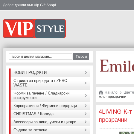
Добре дошли във Vip Gift Shop!
Търси
НОВИ ПРОДУКТИ
С грижа за природата / ZERO
WASTE
Начало
Цветя
Форми за печене / Сладкарски
мл. - прозрачни
инструменти
Корпоративни / Фирмени подаръци
4LIVING К-т 
CHRISTMAS / Коледа
прозрачни
Аксесоари за вино, уиски и цигари
Съдове за готвене