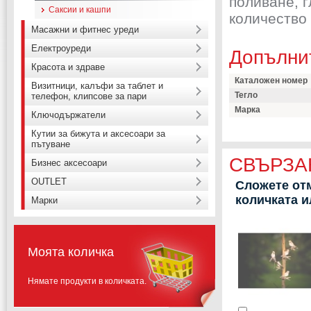
поливане, 
Саксии и кашпи
количество 
Масажни и фитнес уреди
Електроуреди
Допълни
Красота и здраве
Каталожен номер
Визитници, калъфи за таблет и
Тегло
телефон, клипсове за пари
Марка
Ключодържатели
Кутии за бижута и аксесоари за
пътуване
СВЪРЗА
Бизнес аксесоари
OUTLET
Сложете отм
количката 
Марки
Моята количка
Нямате продукти в количката.