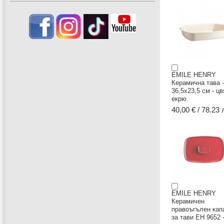
EMILE HENRY
Керамична тава -
36,5х23,5 см - цв
екрю
40,00 € / 78.23 
EMILE HENRY
Керамичен
правоъгълен кап
за тави EH 9652 