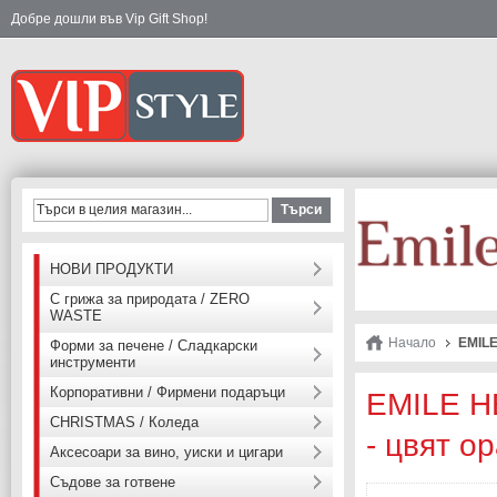
Добре дошли във Vip Gift Shop!
Търси
НОВИ ПРОДУКТИ
С грижа за природата / ZERO
WASTE
Начало
EMILE
Форми за печене / Сладкарски
инструменти
Корпоративни / Фирмени подаръци
EMILE HE
CHRISTMAS / Коледа
- цвят о
Аксесоари за вино, уиски и цигари
Съдове за готвене