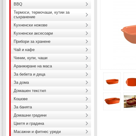
BBQ
Термоси, термочаши, кутии за
съхранение
Кухненски ножове
Кухненски аксесоари
Прибори за хранене
Чай и кафе
Чинии, купи, чаши
Аранжиране на маса
За бебета и деца
За дома
Домашен текстил
Кошове
За банята
Домашни градини
Цветя и градина
Масажни и фитнес уреди