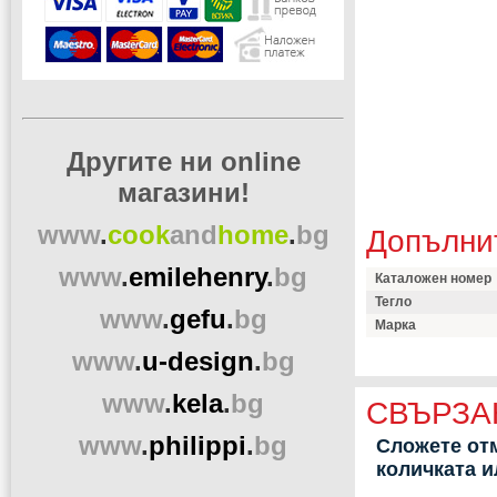
Другите ни online
магазини!
www
.
cook
and
home
.
bg
Допълни
www
.
emilehenry
.
bg
Каталожен номер
Тегло
www
.
gefu
.
bg
Марка
www
.
u-design
.
bg
www
.
kela
.
bg
СВЪРЗА
www
.
philippi
.
bg
Сложете отм
количката 