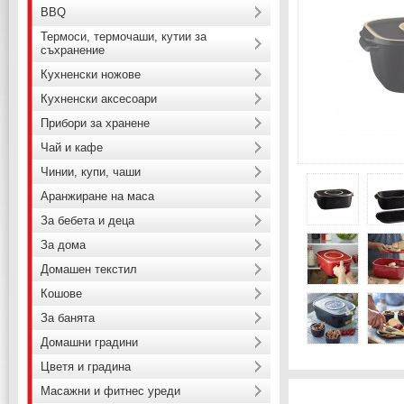
BBQ
Термоси, термочаши, кутии за
съхранение
Кухненски ножове
Кухненски аксесоари
Прибори за хранене
Чай и кафе
Чинии, купи, чаши
Аранжиране на маса
За бебета и деца
За дома
Домашен текстил
Кошове
За банята
Домашни градини
Цветя и градина
Масажни и фитнес уреди