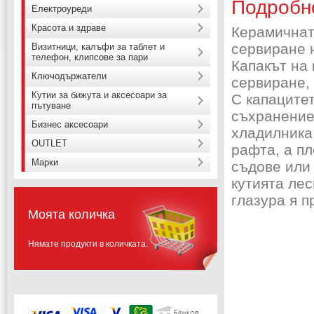
Подробн
Електроуреди
Красота и здраве
Керамичнат
сервиране 
Визитници, калъфи за таблет и
телефон, клипсове за пари
Капакът на 
Ключодържатели
сервиране, 
Кутии за бижута и аксесоари за
С капацитет
пътуване
съхранение 
Бизнес аксесоари
хладилника.
OUTLET
рафта, а пл
Марки
съдове или 
кутията лес
глазура я п
Моята количка
Нямате продукти в количката.