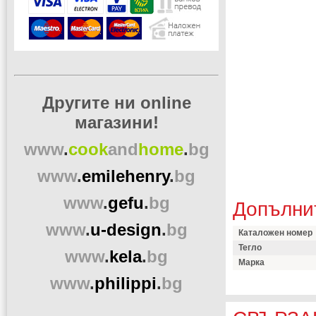
Другите ни online
магазини!
www
.
cook
and
home
.
bg
www
.
emilehenry
.
bg
www
.
gefu
.
bg
Допълни
www
.
u-design
.
bg
Каталожен номер
Тегло
www
.
kela
.
bg
Марка
www
.
philippi
.
bg