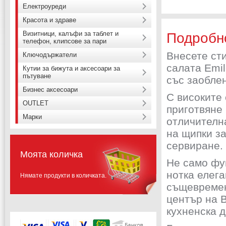
Електроуреди
Красота и здраве
Визитници, калъфи за таблет и
Подробн
телефон, клипсове за пари
Внесете сти
Ключодържатели
салата Emi
Кутии за бижута и аксесоари за
пътуване
със заоблен
Бизнес аксесоари
С високите 
OUTLET
приготвяне 
Марки
отличителн
на щипки за
сервиране.
Моята количка
Не само фу
нотка елега
Нямате продукти в количката.
същевремен
център на 
кухненска 