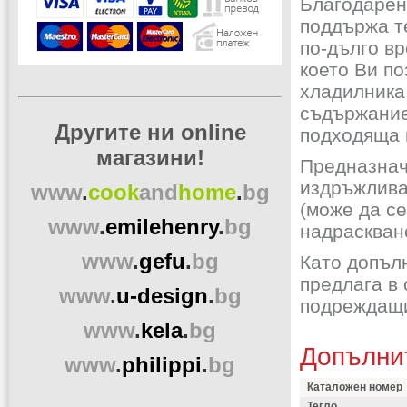
Благодарен
поддържа те
по-дълго в
което Ви по
хладилника
съдържание
Другите ни online
подходяща 
магазини!
Предназнач
издръжлива 
www
.
cook
and
home
.
bg
(може да с
www
.
emilehenry
.
bg
надраскван
www
.
gefu
.
bg
Като допълн
предлага в 
www
.
u-design
.
bg
подреждащи
www
.
kela
.
bg
Допълни
www
.
philippi
.
bg
Каталожен номер
Тегло