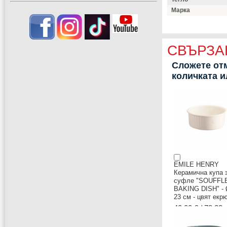
Марка
СВЪРЗА
Сложете отм
количката 
EMILE HENRY
Керамична купа 
суфле "SOUFFL
BAKING DISH" - 
23 см - цвят екр
40,00 € / 78.23 