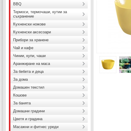
BBQ
Термоси, термочаши, кутии за
съхранение
Кухненски ножове
Кухненски аксесоари
Прибори за хранене
Чай и кафе
Чинии, купи, чаши
Аранжиране на маса
За бебета и деца
За дома
Домашен текстил
Кошове
За банята
Домашни градини
Цветя и градина
Масажни и фитнес уреди