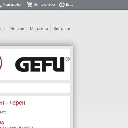
Моят профил
Моята количка
Вход
нас
Новини
Магазини
Контакти
н - черен
3670
ед