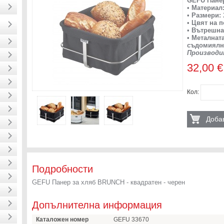
GEFU Пане
•
Материал
•
Размери:
•
Цвят на п
•
Вътрешнат
•
Металната
съдомиялн
Производи
32,00 €
Кол:
Добав
Подробности
GEFU Панер за хляб BRUNCH - квадратен - черен
Допълнителна информация
Каталожен номер
GEFU 33670