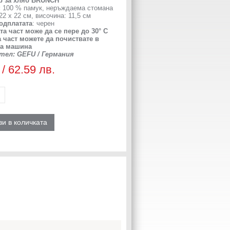
р за хляб BRUNCH
:
100 % памук, неръждаема стоманa
22 х 22 см, височина: 11,5 см
одплатата
: черен
а част може да се пере до 30° С
 част можете да почиствате в
а машина
тел: GEFU / Германия
 / 62.59 лв.
и в количката