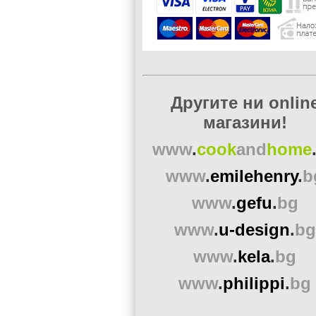
Другите ни onlin
магазини!
www
.
cook
and
home
www
.
emilehenry
.
b
www
.
gefu
.
bg
www
.
u-design
.
bg
www
.
kela
.
bg
www
.
philippi
.
bg