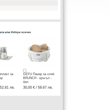
ката или
Избери всички
плект за
GEFU Панер за хляб
ер
BRUNCH - кръгъл -
бял
 52.81 лв.
30,00 € / 58.67 лв.