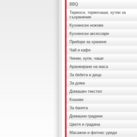
BBQ
Термоси, термочаши, кутии за
съхранение
Кухненски ножове
Кухненски аксесоари
Прибори за хранене
Чай и кафе
Чинии, купи, чаши
Аранжиране на маса
За бебета и деца
За дома
Домашен текстил
Кошове
За банята
Домашни градини
Цветя и градина
Масажни и фитнес уреди