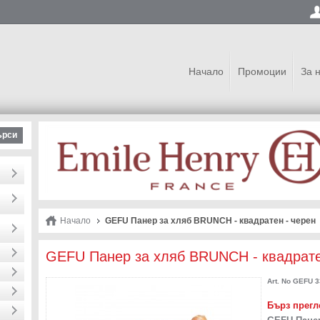
Начало
Промоции
За 
ърси
Начало
GEFU Панер за хляб BRUNCH - квадратен - черен
GEFU Панер за хляб BRUNCH - квадрате
Art. No
GEFU 3
Бърз прегл