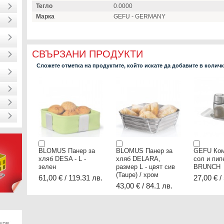
Тегло
0.0000
Марка
GEFU - GERMANY
СВЪРЗАНИ ПРОДУКТИ
Сложете отметка на продуктите, който искате да добавите в колич
BLOMUS Панер за
BLOMUS Панер за
GEFU Ком
хляб DESA - L -
хляб DELARA,
сол и пип
зелен
размер L - цвят сив
BRUNCH
(Taupe) / хром
61,00 € / 119.31 лв.
27,00 € /
43,00 € / 84.1 лв.