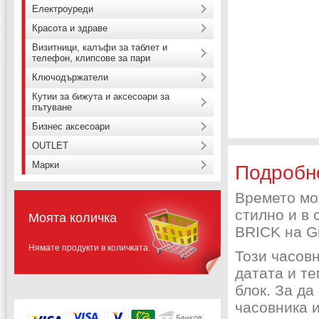
Електроуреди
Красота и здраве
Визитници, калъфи за таблет и
телефон, клипсове за пари
Ключодържатели
Кутии за бижута и аксесоари за
пътуване
Бизнес аксесоари
OUTLET
Марки
Подробн
Времето мо
стилно и в
Моята количка
BRICK на G
Нямате продукти в количката.
Този часов
датата и т
блок. За да
часовника и