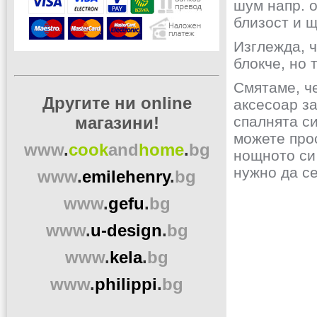
шум напр. о
близост и щ
Изглежда, 
блокче, но 
Смятаме, че
Другите ни online
аксесоар за
магазини!
спалнята си
можете прос
www
.
cook
and
home
.
bg
нощното си 
нужно да с
www
.
emilehenry
.
bg
www
.
gefu
.
bg
www
.
u-design
.
bg
www
.
kela
.
bg
www
.
philippi
.
bg