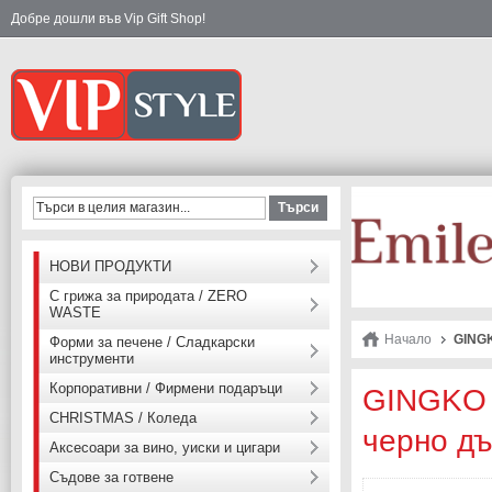
Добре дошли във Vip Gift Shop!
Търси
НОВИ ПРОДУКТИ
С грижа за природата / ZERO
WASTE
Начало
GINGK
Форми за печене / Сладкарски
инструменти
Корпоративни / Фирмени подаръци
GINGKO 
CHRISTMAS / Коледа
черно дъ
Аксесоари за вино, уиски и цигари
Съдове за готвене