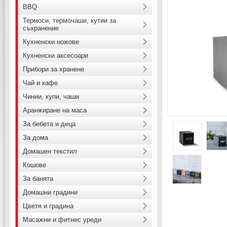
BBQ
Термоси, термочаши, кутии за
съхранение
Кухненски ножове
Кухненски аксесоари
Прибори за хранене
Чай и кафе
Чинии, купи, чаши
Аранжиране на маса
За бебета и деца
За дома
Домашен текстил
Кошове
За банята
Домашни градини
Цветя и градина
Масажни и фитнес уреди