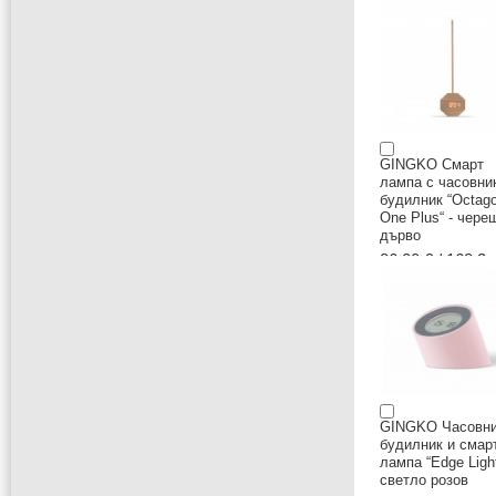
GINGKO Смарт
лампа с часовни
будилник “Octag
One Plus“ - чере
дърво
86,00 € / 168.2 
GINGKO Часовни
будилник и смар
лампа “Edge Ligh
светло розов