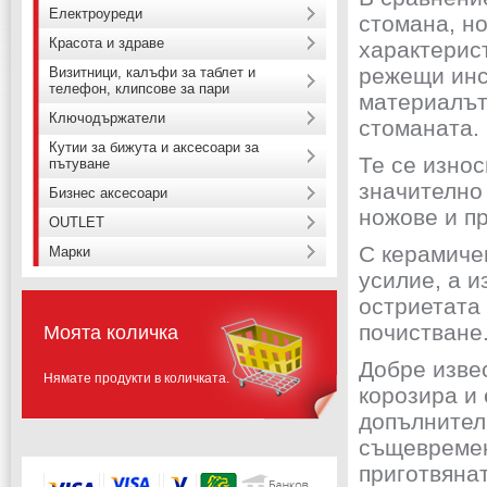
Електроуреди
стомана, н
Красота и здраве
характерист
режещи инс
Визитници, калъфи за таблет и
телефон, клипсове за пари
материалът,
Ключодържатели
стоманата.
Кутии за бижута и аксесоари за
Те се износ
пътуване
значително 
Бизнес аксесоари
ножове и пр
OUTLET
С керамиче
Марки
усилие, а 
остриетата 
почистване
Моята количка
Добре извес
Нямате продукти в количката.
корозира и 
допълнител
същевремен
приготвяна