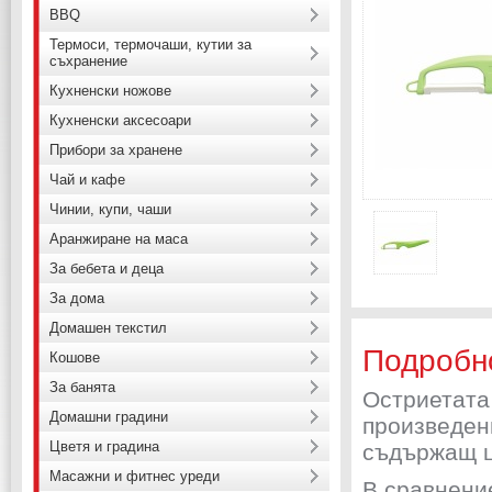
BBQ
Термоси, термочаши, кутии за
съхранение
Кухненски ножове
Кухненски аксесоари
Прибори за хранене
Чай и кафе
Чинии, купи, чаши
Аранжиране на маса
За бебета и деца
За дома
Домашен текстил
Подробн
Кошове
За банята
Остриетата
Домашни градини
произведен
Цветя и градина
съдържащ ц
Масажни и фитнес уреди
В сравнени