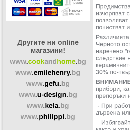
Предимства
изчерпват с
позволяват
почистват 
Различията 
Другите ни online
Черното ос
магазини!
наречено "г
следствие 
www
.
cook
and
home
.
bg
керамичните
www
.
emilehenry
.
bg
30% по-твър
ВНИМАНИ
www
.
gefu
.
bg
прибори, ка
www
.
u-design
.
bg
препоръки н
www
.
kela
.
bg
- При рабо
дървена ил
www
.
philippi
.
bg
- Избягвайт
както и хр