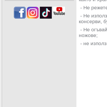
- Не режете
- Не изпол
консерви, б
- Не огъвай
ножове;
- не използ