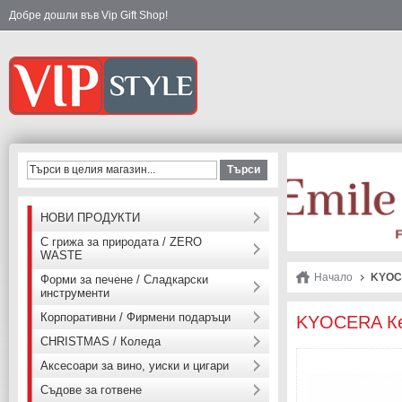
Добре дошли във Vip Gift Shop!
Търси
НОВИ ПРОДУКТИ
С грижа за природата / ZERO
WASTE
Начало
KYOCE
Форми за печене / Сладкарски
инструменти
Корпоративни / Фирмени подаръци
KYOCERA Кер
CHRISTMAS / Коледа
Аксесоари за вино, уиски и цигари
Съдове за готвене