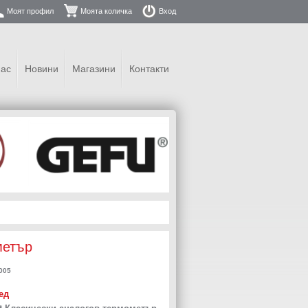
Моят профил
Моята количка
Вход
нас
Новини
Магазини
Контакти
метър
005
ед