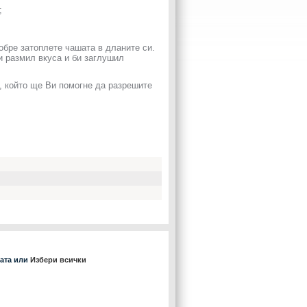
;
добре затоплете чашата в дланите си.
би размил вкуса и би заглушил
, който ще Ви помогне да разрешите
ката или
Избери всички