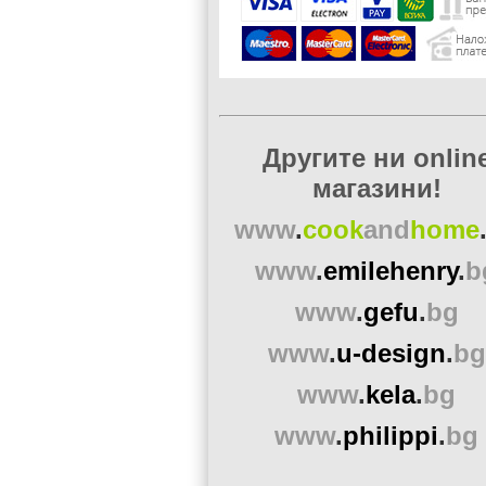
Другите ни onlin
магазини!
www
.
cook
and
home
www
.
emilehenry
.
b
www
.
gefu
.
bg
www
.
u-design
.
bg
www
.
kela
.
bg
www
.
philippi
.
bg