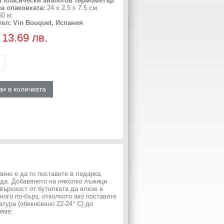
t
Класически аналогов термометър
на опаковката:
24 x 2.5 x 7.5 см.
0 кг.
ел: Vin Bouquet, Испания
/ 13.69 лв.
и в количката
ино е да го поставите в ледарка,
ода. Добавянето на няколко лъжици
върхност от бутилката да влезе в
ного по-бърз, отколкото ако поставите
атура (обикновено 22-24° C) до
еме: