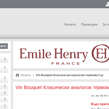
Начало
Промоции
За 
ърси
Начало
Vin Bouquet Класически аналогов термометър
Vin Bouquet Класически аналогов термо
Art. No
VB FIC 
Бърз прегл