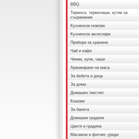
BBQ
Термоси, термочаши, кутии за
съхранение
Кухненски ножове
Кухненски аксесоари
Прибори за хранене
Чай и кафе
Чинии, купи, чаши
Аранжиране на маса
За бебета и деца
За дома
Домашен текстил
Кошове
За банята
Домашни градини
Цветя и градина
Масажни и фитнес уреди