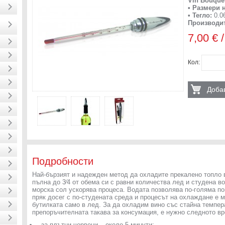
Vin Bouque
• Размери 
• Тегло:
0.06
Производит
7,00 € 
Кол:
Добав
Подробности
Най-бързият и надежден метод да охладите прекалено топло в
пълна до 3⁄4 от обема си с равни количества лед и студена в
морска сол ускорява процеса. Водата позволява по-голяма по
пряк досег с по-студената среда и процесът на охлаждане е м
бутилката само в лед. За да охладим вино със стайна темпер
препоръчителната такава за консумация, е нужно следното вр
- за плътни червени – около 5 минути;