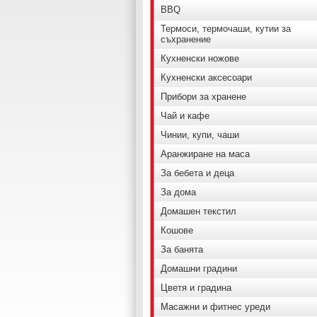
BBQ
Термоси, термочаши, кутии за
съхранение
Кухненски ножове
Кухненски аксесоари
Прибори за хранене
Чай и кафе
Чинии, купи, чаши
Аранжиране на маса
За бебета и деца
За дома
Домашен текстил
Кошове
За банята
Домашни градини
Цветя и градина
Масажни и фитнес уреди