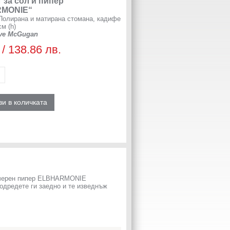
 за сол и пипер
RMONIE“
 Полирана и матирана стомана, кадифе
см (h)
eve McGugan
 / 138.86 лв.
и в количката
и черен пипер ELBHARMONIE
дредете ги заедно и те изведнъж