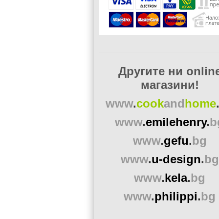
Другите ни onlin
магазини!
www
.
cook
and
home
www
.
emilehenry
.
b
www
.
gefu
.
bg
www
.
u-design
.
bg
www
.
kela
.
bg
www
.
philippi
.
bg