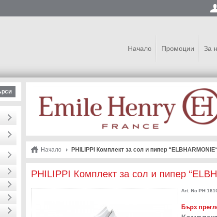
Начало
Промоции
За 
ърси
Начало
PHILIPPI Комплект за сол и пипер “ELBHARMONIE
PHILIPPI Комплект за сол и пипер “EL
Art. No
PH 181
Бърз прегл