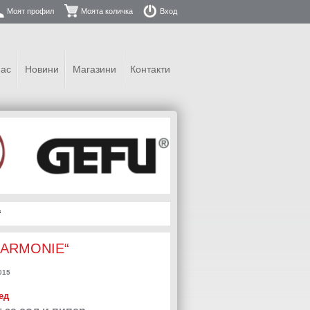
Моят профил
Моята количка
Вход
нас
Новини
Магазини
Контакти
“
BHARMONIE“
015
ед