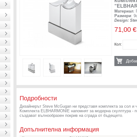
Комплект
“ELBHA
Материал
:
Размери
: 9
Design: St
71,00 €
Кол:
Добав
Подробности
Дизайнерът Steve McGugan ни представя комплекта за сол 
Комплекта ELBHARMONIE напомнят за модерна скулптура - по
създават вълнообразен покрив на сграда от бъдещето.
Допълнителна информация