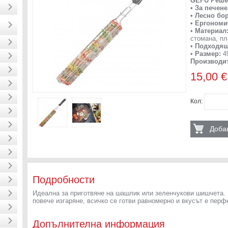
GEFU Реше
• За печен
• Лесно бо
• Ергономи
•
Материал
стомана, п
•
Подходящ
•
Размер:
49
Производит
15,00 €
Кол:
Добав
Подробности
Идеална за приготвяне на шашлик или зеленчукови шишчета. 
повече изгаряне, всичко се готви равномерно и вкусът е перф
Допълнителна информация