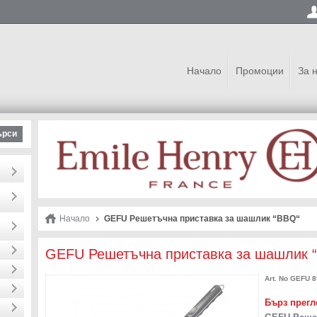
Начало
Промоции
За 
ърси
Начало
GEFU Решетъчна приставка за шашлик “BBQ“
GEFU Решетъчна приставка за шашлик 
Art. No
GEFU 8
Бърз прегл