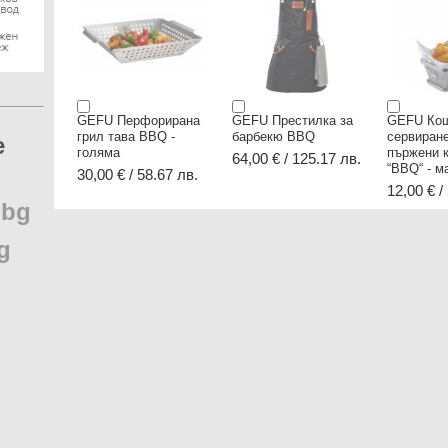
GEFU Перфорирана
GEFU Престилка за
GEFU Кош
грил тава BBQ -
барбекю BBQ
сервиране
e
голяма
пържени 
64,00 € / 125.17 лв.
“BBQ“ - м
30,00 € / 58.67 лв.
12,00 € /
.
bg
g