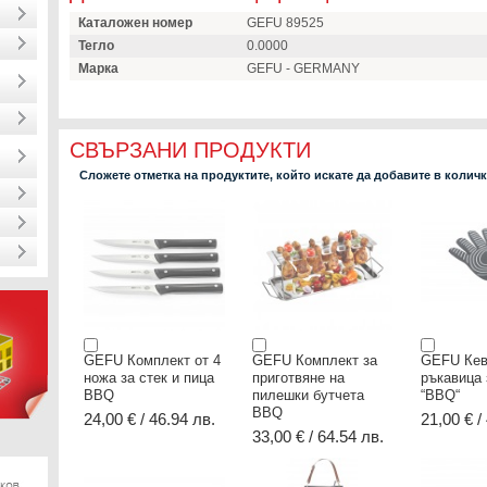
Каталожен номер
GEFU 89525
Тегло
0.0000
Марка
GEFU - GERMANY
СВЪРЗАНИ ПРОДУКТИ
Сложете отметка на продуктите, който искате да добавите в колич
GEFU Комплект от 4
GEFU Комплект за
GEFU Кев
ножа за стек и пица
приготвяне на
ръкавица 
BBQ
пилешки бутчета
“BBQ“
BBQ
24,00 € / 46.94 лв.
21,00 € /
33,00 € / 64.54 лв.