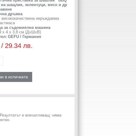
тъчна приставка за шашлик “BBQ“
е на шащлик, зеленчуци, месо и др
равене
чна дръжка
:
висококачествена неръждаема
ластмаса
а за съдомиялна машина
 х 4 х 3,8 см (ДхШхВ)
ел: GEFU / Германия
 / 29.34 лв.
и в количката
Резултатът е впечатляващ: няма
ектен.