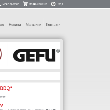
Моят профил
Моята количка
Вход
нас
Новини
Магазини
Контакти
“BBQ“
9525
ед