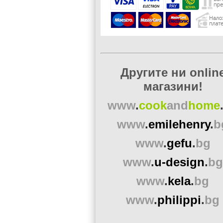
Другите ни onlin
магазини!
www
.
cook
and
home
www
.
emilehenry
.
b
www
.
gefu
.
bg
www
.
u-design
.
bg
www
.
kela
.
bg
www
.
philippi
.
bg