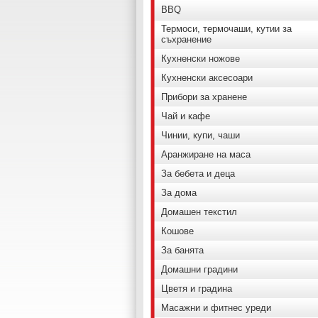
BBQ
Термоси, термочаши, кутии за
съхранение
Кухненски ножове
Кухненски аксесоари
Прибори за хранене
Чай и кафе
Чинии, купи, чаши
Аранжиране на маса
За бебета и деца
За дома
Домашен текстил
Кошове
За банята
Домашни градини
Цветя и градина
Масажни и фитнес уреди