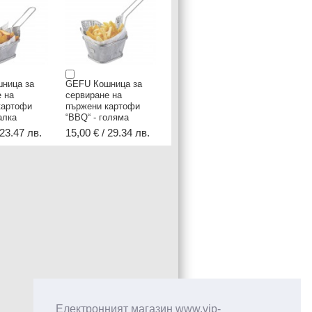
ница за
GEFU Кошница за
 на
сервиране на
картофи
пържени картофи
алка
“BBQ“ - голяма
 23.47 лв.
15,00 € / 29.34 лв.
Електронният магазин www.vip-