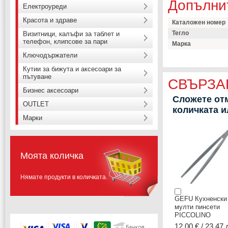
Допълни
Електроуреди
Красота и здраве
Каталожен номер
Тегло
Визитници, калъфи за таблет и
телефон, клипсове за пари
Марка
Ключодържатели
Кутии за бижута и аксесоари за
пътуване
СВЪРЗА
Бизнес аксесоари
Сложете отм
OUTLET
количката 
Марки
Моята количка
Нямате продукти в количката.
GEFU Кухненски
мулти пинсети
PICCOLINO
12,00 € / 23.47 