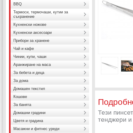
BBQ
Термоси, термочаши, кутии за
съхранение
Кухненски ножове
Кухненски аксесоари
Прибори за хранене
Чай и кафе
Чинии, купи, чаши
Аранжиране на маса
За бебета и деца
За дома
Домашен текстил
Кошове
Подробн
За банята
Тези пинсе
Домашни градини
тенджери и 
Цветя и градина
Масажни и фитнес уреди