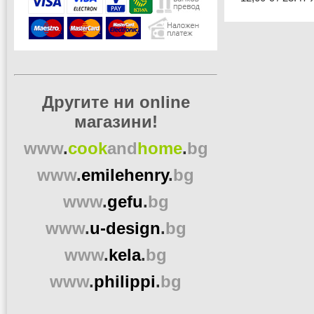
Другите ни online
магазини!
www
.
cook
and
home
.
bg
www
.
emilehenry
.
bg
www
.
gefu
.
bg
www
.
u-design
.
bg
www
.
kela
.
bg
www
.
philippi
.
bg