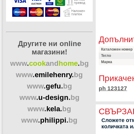
Допълни
Другите ни online
Каталожен номер
магазини!
Тегло
www
.
cook
and
home
.
bg
Марка
www
.
emilehenry
.
bg
Прикаче
www
.
gefu
.
bg
ph 123127
www
.
u-design
.
bg
www
.
kela
.
bg
СВЪРЗА
www
.
philippi
.
bg
Сложете отм
количката 