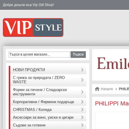
Добре дошли във Vip Gift Shop!
Търси
НОВИ ПРОДУКТИ
С грижа за природата / ZERO
WASTE
Начало
PHILI
Форми за печене / Сладкарски
инструменти
Корпоративни / Фирмени подаръци
PHILIPPI Ма
CHRISTMAS / Коледа
Аксесоари за вино, уиски и цигари
Съдове за готвене