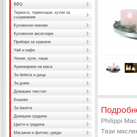
BBQ
Термоси, термочаши, кутии за
съхранение
Кухненски ножове
Кухненски аксесоари
Прибори за хранене
Чай и кафе
Чинии, купи, чаши
Аранжиране на маса
За бебета и деца
За дома
Домашен текстил
Кошове
Подробн
За банята
Домашни градини
Philippi Ма
Цветя и градина
Тази масле
Масажни и фитнес уреди