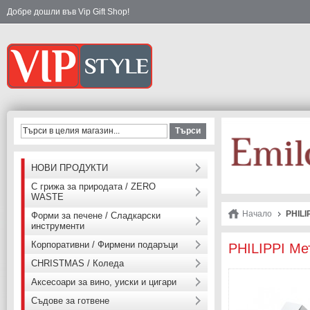
Добре дошли във Vip Gift Shop!
Търси
НОВИ ПРОДУКТИ
С грижа за природата / ZERO
WASTE
Начало
PHILI
Форми за печене / Сладкарски
инструменти
Корпоративни / Фирмени подаръци
PHILIPPI Ме
CHRISTMAS / Коледа
Аксесоари за вино, уиски и цигари
Съдове за готвене