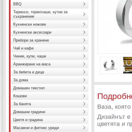
BBQ
Термоси, термочаши, кутии за
съхранение
Кухненски ножове
Кухненски аксесоари
Прибори за хранене
Чай и кафе
Чинии, купи, чаши
Аранжиране на маса
За бебета и деца
За дома
Домашен текстил
Подробн
Кошове
За банята
Ваза, която
Домашни градини
Дизайнът е
Цветя и градина
цветята и п
Масажни и фитнес уреди