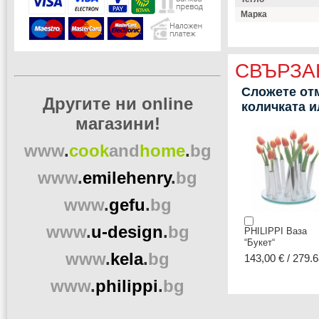
Марка
СВЪРЗА
Сложете отм
Другите ни online
количката 
магазини!
www
.
cook
and
home
.
bg
www
.
emilehenry
.
bg
www
.
gefu
.
bg
www
.
u-design
.
bg
PHILIPPI Ваза
“Букет“
www
.
kela
.
bg
143,00 € / 279.6
www
.
philippi
.
bg