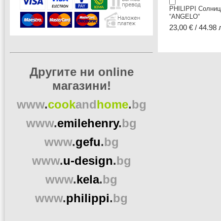
PHILIPPI Солниц
“ANGELO“
23,00 € / 44.98 
Другите ни online
магазини!
www
.
cook
and
home
.
bg
www
.
emilehenry
.
bg
www
.
gefu
.
bg
www
.
u-design
.
bg
www
.
kela
.
bg
www
.
philippi
.
bg