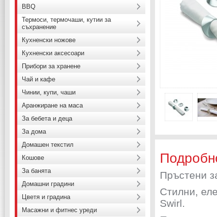
BBQ
Термоси, термочаши, кутии за
съхранение
Кухненски ножове
Кухненски аксесоари
Прибори за хранене
Чай и кафе
Чинии, купи, чаши
Аранжиране на маса
За бебета и деца
За дома
Домашен текстил
Подробн
Кошове
За банята
Пръстени за
Домашни градини
Стилни, ел
Цветя и градина
Swirl.
Масажни и фитнес уреди