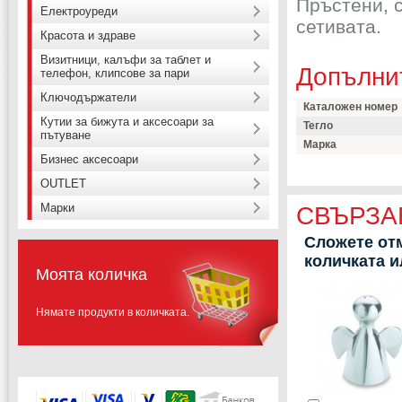
Пръстени, с
Електроуреди
сетивата.
Красота и здраве
Визитници, калъфи за таблет и
Допълни
телефон, клипсове за пари
Ключодържатели
Каталожен номер
Кутии за бижута и аксесоари за
Тегло
пътуване
Марка
Бизнес аксесоари
OUTLET
Марки
СВЪРЗА
Сложете отм
количката 
Моята количка
Нямате продукти в количката.