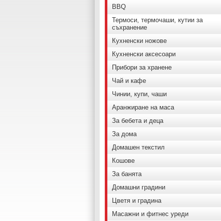
BBQ
Термоси, термочаши, кутии за
съхранение
Кухненски ножове
Кухненски аксесоари
Прибори за хранене
Чай и кафе
Чинии, купи, чаши
Аранжиране на маса
За бебета и деца
За дома
Домашен текстил
Кошове
За банята
Домашни градини
Цветя и градина
Масажни и фитнес уреди