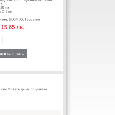
дпазител / подложка за топли
EX
45 см
:
Ø 1 см
ител:
BLOMUS, Германия
/ 15.65 лв.
и в количката
н, син Можете да му придавате