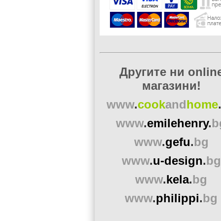
Другите ни onlin
магазини!
www
.
cook
and
home
www
.
emilehenry
.
b
www
.
gefu
.
bg
www
.
u-design
.
bg
www
.
kela
.
bg
www
.
philippi
.
bg