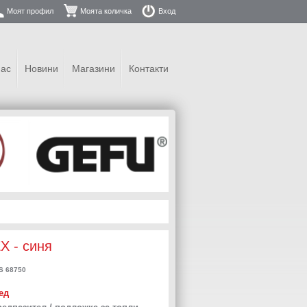
Моят профил
Моята количка
Вход
нас
Новини
Магазини
Контакти
X - синя
 68750
ед