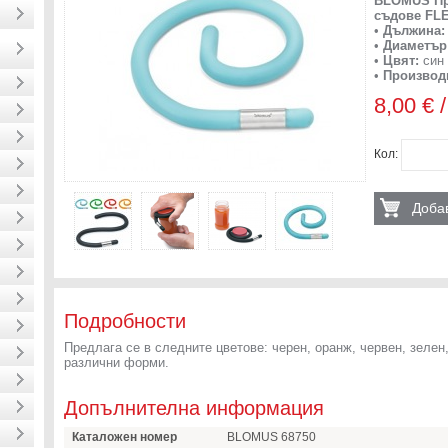
BLOMUS Пре
съдове FL
•
Дължина:
•
Диаметър
•
Цвят:
син
•
Производ
8,00 € 
Кол:
Добав
Подробности
Предлага се в следните цветове: черен, оранж, червен, зеле
различни форми.
Допълнителна информация
Каталожен номер
BLOMUS 68750