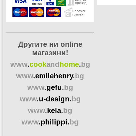
Другите ни online
магазини!
www
.
cook
and
home
.
bg
www
.
emilehenry
.
bg
www
.
gefu
.
bg
www
.
u-design
.
bg
www
.
kela
.
bg
www
.
philippi
.
bg