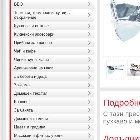
BBQ
Термоси, термочаши, кутии за
съхранение
Кухненски ножове
Кухненски аксесоари
Прибори за хранене
Чай и кафе
Чинии, купи, чаши
Аранжиране на маса
За бебета и деца
За дома
Домашен текстил
Подробн
Кошове
За банята
С тази прес
Домашни градини
пухкаво и м
Цветя и градина
Масажни и фитнес уреди
Допълни