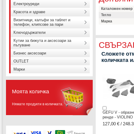
Електроуреди
Каталожен номер
Красота и здраве
Тегло
Визитници, калъфи за таблет и
Марка
телефон, клипсове за пари
Ключодържатели
Кутии за бижута и аксесоари за
СВЪРЗА
пътуване
Бизнес аксесоари
Сложете отм
количката 
OUTLET
Марки
Моята количка
Нямате продукти в количката.
GEFU V - образн
ренде - VIOLINO
127,00 € / 248.3