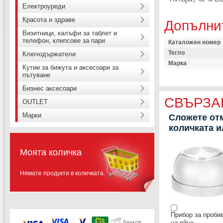
Електроуреди
Красота и здраве
Допълни
Визитници, калъфи за таблет и
телефон, клипсове за пари
Каталожен номер
Тегло
Ключодържатели
Марка
Кутии за бижута и аксесоари за
пътуване
Бизнес аксесоари
СВЪРЗА
OUTLET
Марки
Сложете отм
количката 
Моята количка
Нямате продукти в количката.
Прибор за проби
на яйца