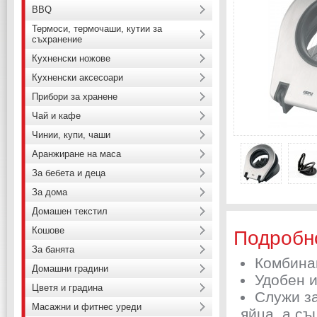
BBQ
Термоси, термочаши, кутии за
съхранение
Кухненски ножове
Кухненски аксесоари
Прибори за хранене
Чай и кафе
Чинии, купи, чаши
Аранжиране на маса
За бебета и деца
За дома
Домашен текстил
Кошове
Подробн
За банята
Комбина
Домашни градини
Удобен и
Цветя и градина
Служи за
Масажни и фитнес уреди
яйца, а с