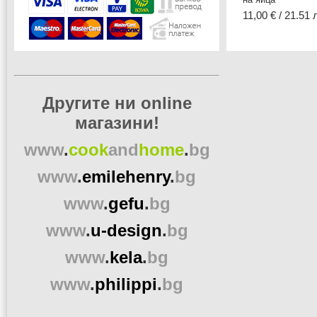
11,00 € / 21.51 
Другите ни online
магазини!
www
.
cook
and
home
.
bg
www
.
emilehenry
.
bg
www
.
gefu
.
bg
www
.
u-design
.
bg
www
.
kela
.
bg
www
.
philippi
.
bg