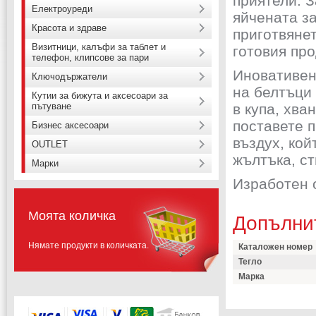
приятели. 
Електроуреди
яйчената за
Красота и здраве
приготвянет
Визитници, калъфи за таблет и
готовия про
телефон, клипсове за пари
Иновативен
Ключодържатели
на белтъци
Кутии за бижута и аксесоари за
пътуване
в купа, хва
поставете п
Бизнес аксесоари
въздух, кой
OUTLET
жълтъка, ст
Марки
Изработен 
Моята количка
Допълни
Нямате продукти в количката.
Каталожен номер
Тегло
Марка