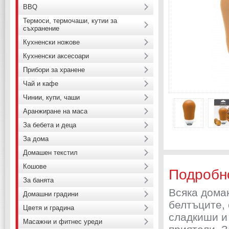
BBQ
Термоси, термочаши, кутии за
съхранение
Кухненски ножове
Кухненски аксесоари
Прибори за хранене
Чай и кафе
Чинии, купи, чаши
Аранжиране на маса
За бебета и деца
За дома
Домашен текстил
Кошове
Подробн
За банята
Всяка дома
Домашни градини
белтъците, 
Цветя и градина
сладкиши и 
Масажни и фитнес уреди