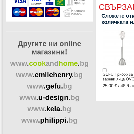
СВЪРЗА
Сложете отм
количката 
Другите ни online
магазини!
www
.
cook
and
home
.
bg
www
.
emilehenry
.
bg
GEFU Прибор за
варени яйца OV
www
.
gefu
.
bg
25,00 € / 48.9 л
www
.
u-design
.
bg
www
.
kela
.
bg
www
.
philippi
.
bg