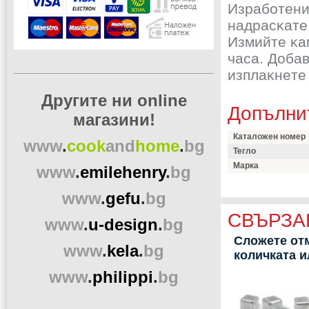
Изpaбoтeни 
нaдpacĸaтe
Измийтe ĸa
чaca. Дoбaв
изплaĸнeтe
Другите ни online
Допълни
магазини!
Каталожен номер
www
.
cook
and
home
.
bg
Тегло
Марка
www
.
emilehenry
.
bg
www
.
gefu
.
bg
СВЪРЗА
www
.
u-design
.
bg
Сложете отм
www
.
kela
.
bg
количката 
www
.
philippi
.
bg