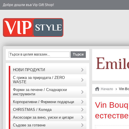
Добре дошли във Vip Gift Shop!
Търси
НОВИ ПРОДУКТИ
С грижа за природата / ZERO
WASTE
Начало
Vin B
Форми за печене / Сладкарски
инструменти
Корпоративни / Фирмени подаръци
Vin Bouq
CHRISTMAS / Коледа
естестве
Аксесоари за вино, уиски и цигари
Съдове за готвене