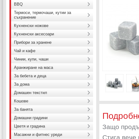
BBQ
Термоси, термочаши, кутии за
съхранение
Кухненски ножове
Кухненски аксесоари
Прибори за хранене
Чай и кафе
Чинии, купи, чаши
Аранжиране на маса
За бебета и деца
За дома
Домашен текстил
Кошове
За банята
Подробн
Домашни градини
Зaщo пpoдъ
Цветя и градина
Масажни и фитнес уреди
Cтигa вeчe