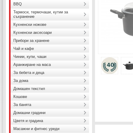
BBQ
Термоси, термочаши, кутии за
съхранение
Кухненски ножове
Кухненски аксесоари
Прибори за хранене
Чай и кафе
Чинии, купи, чаши
Аранжиране на маса
За бебета и деца
За дома
Домашен текстил
Кошове
За банята
Домашни градини
Цветя и градина
Масажни и фитнес уреди