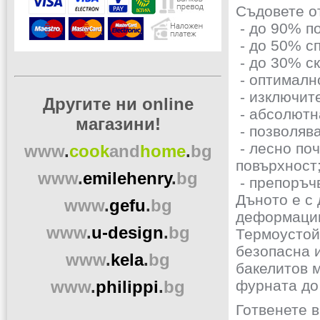
Съдовете от
- до 90% по
- до 50% сп
- до 30% ск
- оптималн
- изключит
Другите ни online
- абсолютн
магазини!
- позволява
- лесно по
www
.
cook
and
home
.
bg
повърхност
www
.
emilehenry
.
bg
- препоръчв
Дъното е с 
www
.
gefu
.
bg
деформации
www
.
u-design
.
bg
Термоустой
безопасна 
www
.
kela
.
bg
бакелитов 
www
.
philippi
.
bg
фурната до
Готвенете 