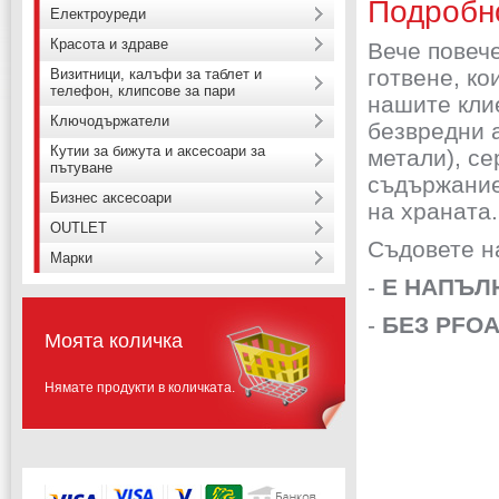
Подробн
Електроуреди
Красота и здраве
Вече повече
готвене, к
Визитници, калъфи за таблет и
телефон, клипсове за пари
нашите кли
Ключодържатели
безвредни 
Кутии за бижута и аксесоари за
метали), се
пътуване
съдържание
Бизнес аксесоари
на храната.
OUTLET
Съдовете на
Марки
-
Е НАПЪЛ
-
БЕЗ PFOA 
Моята количка
Нямате продукти в количката.