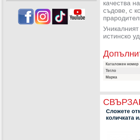
качества н
съдове, с к
прародител
Уникалният
истинско у
Допълни
Каталожен номер
Тегло
Марка
СВЪРЗА
Сложете отм
количката 