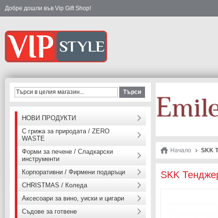
Добре дошли във Vip Gift Shop!
Търси
НОВИ ПРОДУКТИ
С грижа за природата / ZERO
WASTE
Начало
SKK Т
Форми за печене / Сладкарски
инструменти
Корпоративни / Фирмени подаръци
SKK Тенджер
CHRISTMAS / Коледа
Аксесоари за вино, уиски и цигари
Съдове за готвене