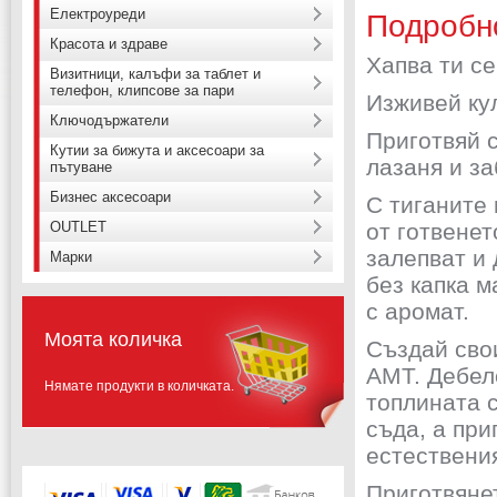
Електроуреди
Подробн
Красота и здраве
Хапва ти се
Визитници, калъфи за таблет и
телефон, клипсове за пари
Изживей ку
Ключодържатели
Приготвяй с
Кутии за бижута и аксесоари за
лазаня и за
пътуване
Бизнес аксесоари
С тиганите
от готвенет
OUTLET
залепват и 
Марки
без капка м
с аромат.
Моята количка
Създай сво
АМТ. Дебел
Нямате продукти в количката.
топлината 
съда, а при
естествения
Приготвяне