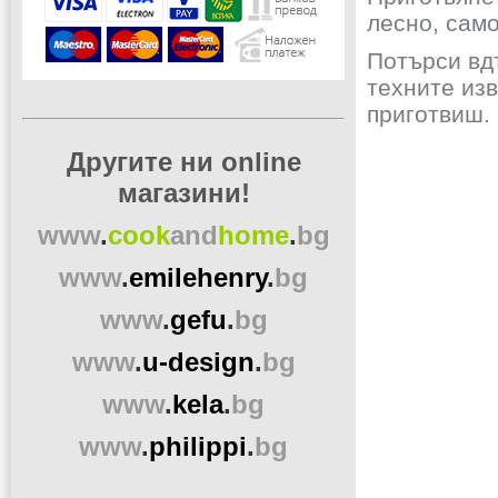
лесно, само
Потърси вд
техните изв
приготвиш.
Другите ни online
магазини!
www
.
cook
and
home
.
bg
www
.
emilehenry
.
bg
www
.
gefu
.
bg
www
.
u-design
.
bg
www
.
kela
.
bg
www
.
philippi
.
bg