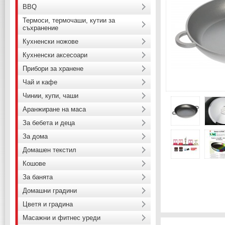
BBQ
Термоси, термочаши, кутии за
съхранение
Кухненски ножове
Кухненски аксесоари
Прибори за хранене
Чай и кафе
Чинии, купи, чаши
Аранжиране на маса
За бебета и деца
За дома
Домашен текстил
Кошове
За банята
Домашни градини
Цветя и градина
Масажни и фитнес уреди