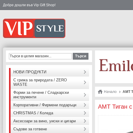
Добре дошли във Vip Gift Shop!
Търси
НОВИ ПРОДУКТИ
С грижа за природата / ZERO
WASTE
Начало
АМТ Т
Форми за печене / Сладкарски
инструменти
Корпоративни / Фирмени подаръци
АМТ Тиган с
CHRISTMAS / Коледа
Аксесоари за вино, уиски и цигари
Съдове за готвене