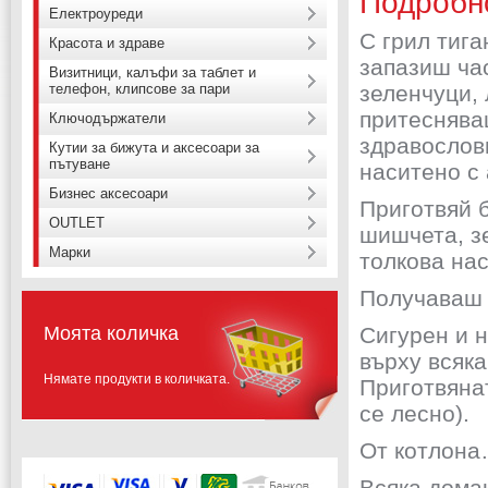
Подробн
Електроуреди
С грил тиг
Красота и здраве
запазиш час
Визитници, калъфи за таблет и
телефон, клипсове за пари
зеленчуци,
притеснява
Ключодържатели
здравословн
Кутии за бижута и аксесоари за
пътуване
наситено с 
Бизнес аксесоари
Приготвяй 
OUTLET
шишчета, зе
Марки
толкова нас
Получаваш с
Моята количка
Сигурен и н
върху всяка
Нямате продукти в количката.
Приготвяна
се лесно).
От котлона
Всяка дома