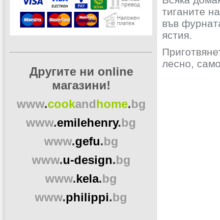
тиганите на
във фурната
ястия.
Приготвяне
лесно, само
Другите ни online
магазини!
www
.
cook
and
home
.
bg
www
.
emilehenry
.
bg
www
.
gefu
.
bg
www
.
u-design
.
bg
www
.
kela
.
bg
www
.
philippi
.
bg