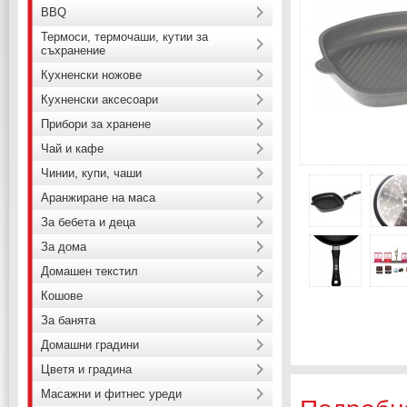
BBQ
Термоси, термочаши, кутии за
съхранение
Кухненски ножове
Кухненски аксесоари
Прибори за хранене
Чай и кафе
Чинии, купи, чаши
Аранжиране на маса
За бебета и деца
За дома
Домашен текстил
Кошове
За банята
Домашни градини
Цветя и градина
Масажни и фитнес уреди