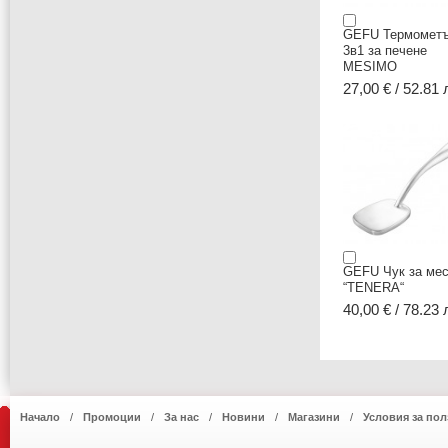
GEFU Термомет
3в1 за печене
MESIMO
27,00 € / 52.81 
GEFU Чук за ме
“TENERA“
40,00 € / 78.23 
Начало
Промоции
За нас
Новини
Магазини
Условия за пол