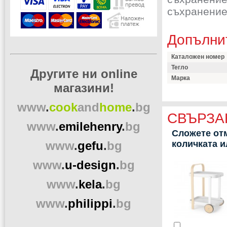
съхранение 
Допълни
Каталожен номер
Тегло
Другите ни online
Марка
магазини!
www
.
cook
and
home
.
bg
СВЪРЗА
www
.
emilehenry
.
bg
Сложете отм
www
.
gefu
.
bg
количката 
www
.
u-design
.
bg
www
.
kela
.
bg
www
.
philippi
.
bg