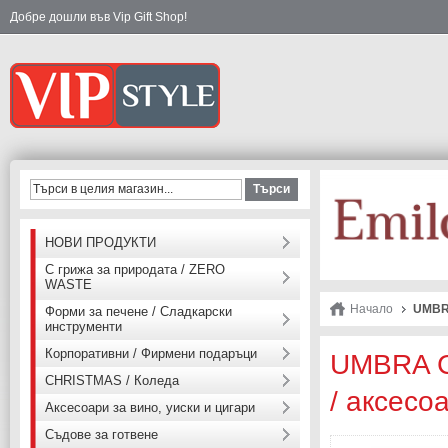
Добре дошли във Vip Gift Shop!
Търси
НОВИ ПРОДУКТИ
С грижа за природата / ZERO
WASTE
Начало
UMBRA
Форми за печене / Сладкарски
инструменти
Корпоративни / Фирмени подаръци
UMBRA С
CHRISTMAS / Коледа
/ аксесо
Аксесоари за вино, уиски и цигари
Съдове за готвене