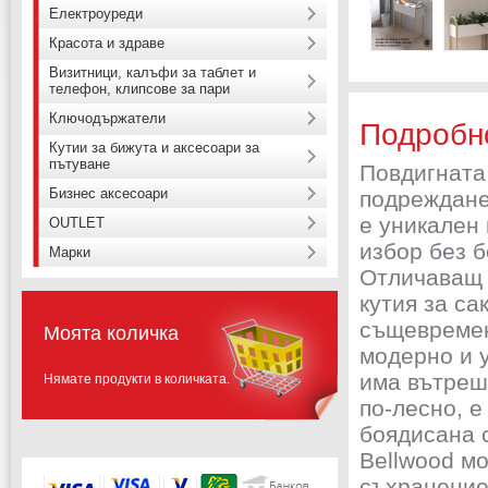
Електроуреди
Красота и здраве
Визитници, калъфи за таблет и
телефон, клипсове за пари
Ключодържатели
Подробн
Кутии за бижута и аксесоари за
пътуване
Повдигната
Бизнес аксесоари
подреждане
е уникален
OUTLET
избор без б
Марки
Отличаващ 
кутия за са
същевремен
Моята количка
модерно и 
има вътреш
Нямате продукти в количката.
по-лесно, е
боядисана 
Bellwood мо
съхранение 