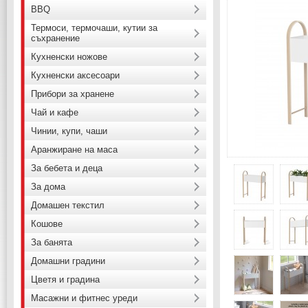
BBQ
Термоси, термочаши, кутии за
съхранение
Кухненски ножове
Кухненски аксесоари
Прибори за хранене
Чай и кафе
Чинии, купи, чаши
Аранжиране на маса
За бебета и деца
За дома
Домашен текстил
Кошове
За банята
Домашни градини
Цветя и градина
Масажни и фитнес уреди