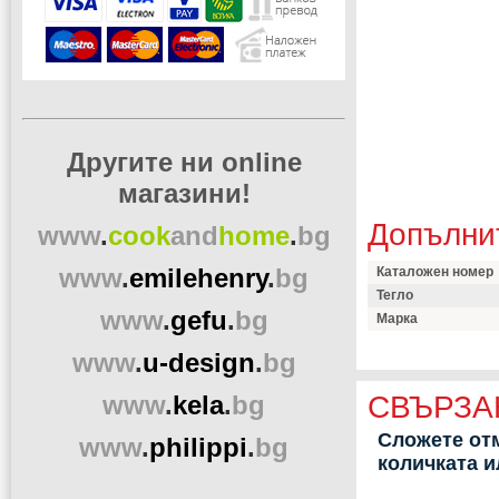
Другите ни online
магазини!
Допълни
www
.
cook
and
home
.
bg
www
.
emilehenry
.
bg
Каталожен номер
Тегло
www
.
gefu
.
bg
Марка
www
.
u-design
.
bg
www
.
kela
.
bg
СВЪРЗА
Сложете отм
www
.
philippi
.
bg
количката 