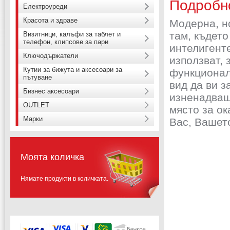
Подробн
Електроуреди
Красота и здраве
Модерна, н
там, където
Визитници, калъфи за таблет и
телефон, клипсове за пари
интелигенте
Ключодържатели
използват, 
Кутии за бижута и аксесоари за
функционал
пътуване
вид да ви з
Бизнес аксесоари
изненадващ
OUTLET
място за ок
Марки
Вас, Вашето
Моята количка
Нямате продукти в количката.