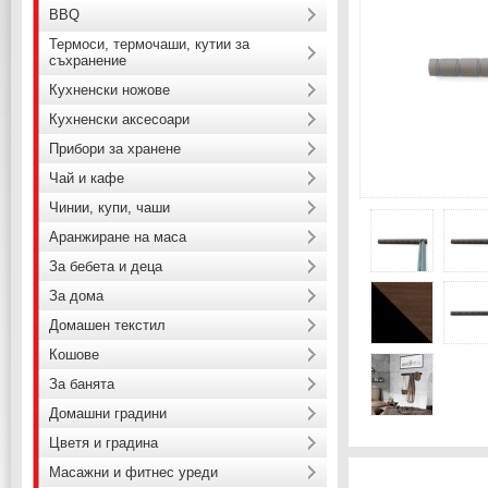
BBQ
Термоси, термочаши, кутии за
съхранение
Кухненски ножове
Кухненски аксесоари
Прибори за хранене
Чай и кафе
Чинии, купи, чаши
Аранжиране на маса
За бебета и деца
За дома
Домашен текстил
Кошове
За банята
Домашни градини
Цветя и градина
Масажни и фитнес уреди