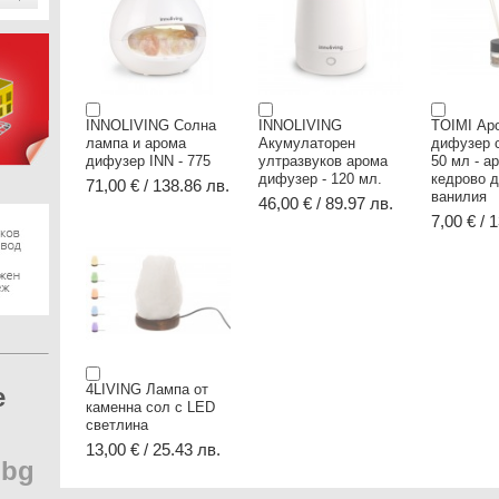
INNOLIVING Солна
INNOLIVING
TOIMI Ар
лампа и арома
Акумулаторен
дифузер с
дифузер INN - 775
ултразвуков арома
50 мл - а
дифузер - 120 мл.
кедрово д
71,00 € / 138.86 лв.
ванилия
46,00 € / 89.97 лв.
7,00 € / 
4LIVING Лампа от
e
каменна сол с LED
светлина
13,00 € / 25.43 лв.
.
bg