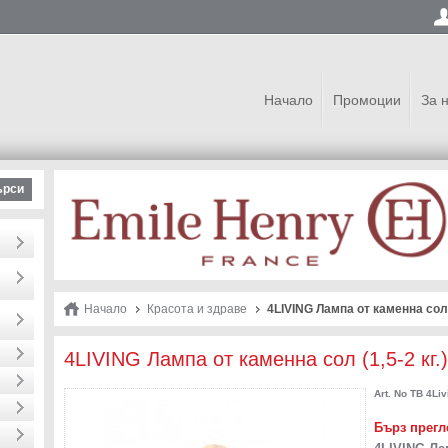
Начало
Промоции
За 
ърси
Начало
Красота и здраве
4LIVING Лампа от каменна сол 
4LIVING Лампа от каменна сол (1,5-2 кг.
Art. No
TB 4Liv
Бърз прегл