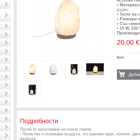
4LIVING Ла
•
Материал
дърво
• Тегло на
•
Размери 
•
Със сменя
• 15 W, 230 
Производит
20,00 €
Кол:
Добав
Подробности
Ползи от използване на солна лампа:
- Почиства и освежава въздуха, отстранява прах, полени, циг
въздуха