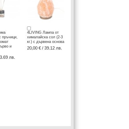
ома
4LIVING Лампа от
 пръчици,
хималайска сол (2-3
ромат
кг.) с дървена основа
ърво и
20,00 € / 39.12 лв.
13.69 лв.