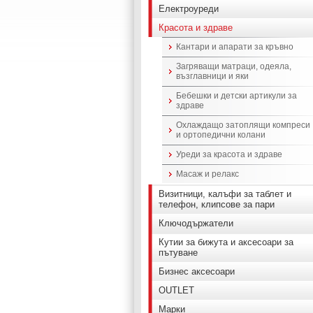
Електроуреди
Красота и здраве
Кантари и апарати за кръвно
Загряващи матраци, одеяла,
възглавници и яки
Бебешки и детски артикули за
здраве
Охлаждащо затоплящи компреси
и ортопедични колани
Уреди за красота и здраве
Масаж и релакс
Визитници, калъфи за таблет и
телефон, клипсове за пари
Ключодържатели
Кутии за бижута и аксесоари за
пътуване
Бизнес аксесоари
OUTLET
Марки