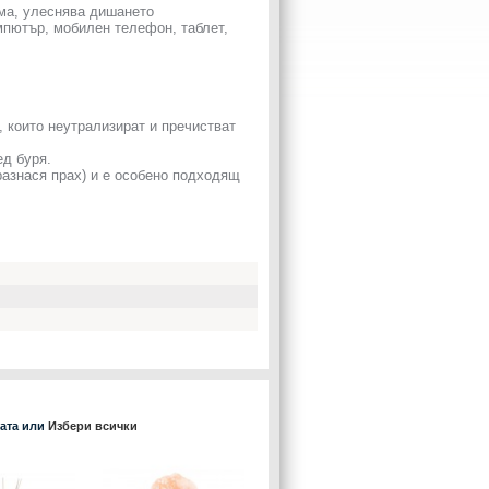
тма, улеснява дишането
мпютър, мобилен телефон, таблет,
, които неутрализират и пречистват
ед буря.
разнася прах) и е особено подходящ
ката или
Избери всички