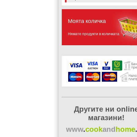
Моята количка
Нямате продукти в количката.
Другите ни onlin
магазини!
www
.
cook
and
home