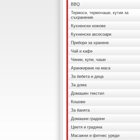
BBQ
Термоси, термочаши, кутии за
съхранение
Кухненски ножове
Кухненски аксесоари
Прибори за хранене
Чай и кафе
Чинии, купи, чаши
Аранжиране на маса
За бебета и деца
За дома
Домашен текстил
Кошове
За банята
Домашни градини
Цветя и градина
Масажни и фитнес уреди