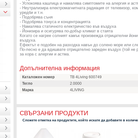
- Успокоява кашлица и намалява симптомите на алергия и ас
- Неутрализира електромагнитната радиация от телевизор, ко
уредби и т.н.
- Подобрява съня
- Подобрява тонуса и концентрацията
- Намалява статичното електричество във въздуха
- Йонизира и осигурява по-добър климат в стаята
Когато се нагрее солният камък произвежда отрицателни йони
въздуха.
Ефектът е подобен на разходка навън до солено море или сл
По-лесно е да вдишвате отрицателно зареден въздух (той не 
за хора с алергии и астма.
Допълнителна информация
Каталожен номер
TB 4Living 600749
Тегло
2.0000
Марка
4LIVING
СВЪРЗАНИ ПРОДУКТИ
Сложете отметка на продуктите, който искате да добавите в колич