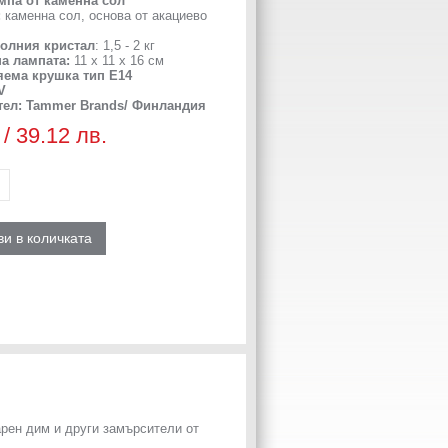
мпа от каменна сол
:
каменна сол, основа от акациево
 солния кристал
: 1,5 - 2 кг
на лампата:
11 x 11 x 16 см
ема крушка тип E14
V
ел: Tammer Brands/ Финландия
 / 39.12 лв.
и в количката
арен дим и други замърсители от