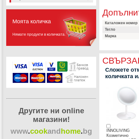
Допълни
Моята количка
Каталожен номер
Тегло
Нямате продукти в количката.
Марка
СВЪРЗА
Сложете отм
количката 
Другите ни online
магазини!
www
.
cook
and
home
.
bg
INNOLIVING
Козметично