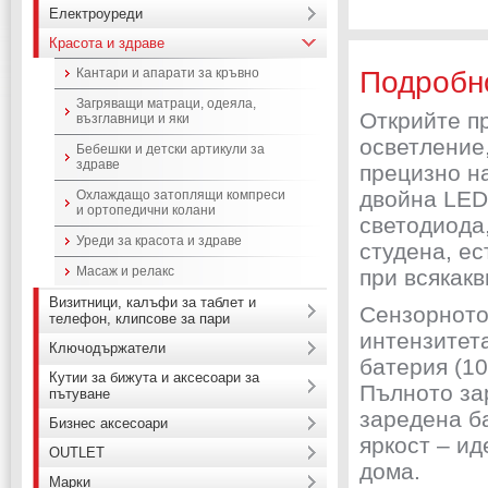
Електроуреди
Красота и здраве
Кантари и апарати за кръвно
Подробн
Загряващи матраци, одеяла,
Открийте п
възглавници и яки
осветление
Бебешки и детски артикули за
здраве
прецизно н
двойна LED
Охлаждащо затоплящи компреси
и ортопедични колани
светодиода,
Уреди за красота и здраве
студена, ес
Масаж и релакс
при всякакв
Визитници, калъфи за таблет и
Сензорното
телефон, клипсове за пари
интензитет
Ключодържатели
батерия (1
Кутии за бижута и аксесоари за
Пълното зар
пътуване
заредена б
Бизнес аксесоари
яркост – ид
OUTLET
дома.
Марки