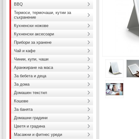
BBQ
Термоси, термочаши, кутии за
съхранение
Кухненски ножове
Кухненски аксесоари
Прибори за хранене
Чай и кафе
Чинии, купи, чаши
Аранжиране на маса
За бебета и деца
За дома
Домашен текстил
Кошове
За банята
Домашни градини
Цветя и градина
Масажни и фитнес уреди