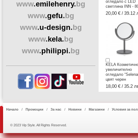
огледало с LED
www
.
emilehenry
.
bg
светлина INN - 8
20,00 € / 39.12 
www
.
gefu
.
bg
www
.
u-design
.
bg
www
.
kela
.
bg
www
.
philippi
.
bg
KELA Козметичн
увеличително
огледало “Selena“
цвят черен
18,00 € / 35.2 л
Начало
Промоции
За нас
Новини
Магазини
Условия за пол
© 2023 Vip Style. All Rights Reserved.