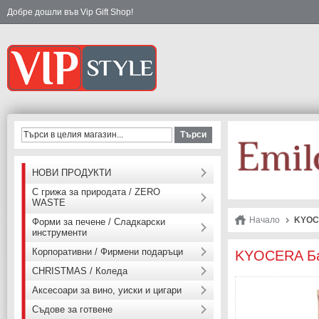
Добре дошли във Vip Gift Shop!
Търси
НОВИ ПРОДУКТИ
С грижа за природата / ZERO
WASTE
Начало
KYOCE
Форми за печене / Сладкарски
инструменти
Корпоративни / Фирмени подаръци
KYOCERA Ба
CHRISTMAS / Коледа
Аксесоари за вино, уиски и цигари
Съдове за готвене