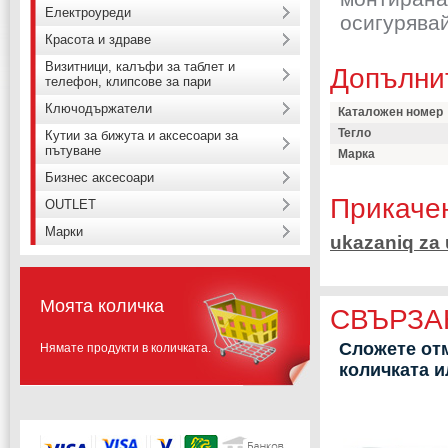
Електроуреди
осигурявай
Красота и здраве
Визитници, калъфи за таблет и
Допълни
телефон, клипсове за пари
Ключодържатели
Каталожен номер
Тегло
Кутии за бижута и аксесоари за
пътуване
Марка
Бизнес аксесоари
Прикаче
OUTLET
Марки
ukazaniq za
Моята количка
СВЪРЗА
Сложете отм
Нямате продукти в количката.
количката 