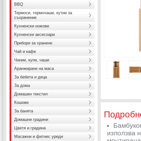
BBQ
Термоси, термочаши, кутии за
съхранение
Кухненски ножове
Кухненски аксесоари
Прибори за хранене
Чай и кафе
Чинии, купи, чаши
Аранжиране на маса
За бебета и деца
За дома
Домашен текстил
Кошове
За банята
Подробн
Домашни градини
Бамбуков
Цветя и градина
използва н
Масажни и фитнес уреди
монтирана