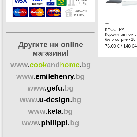
KYOCERA
Керамичен нож с
бяло острие - 18
Другите ни online
76,00 € / 148.64
магазини!
www
.
cook
and
home
.
bg
www
.
emilehenry
.
bg
www
.
gefu
.
bg
www
.
u-design
.
bg
www
.
kela
.
bg
www
.
philippi
.
bg