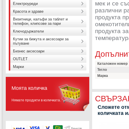
мек и се съ
Електроуреди
различни р
Красота и здраве
продукта п
Визитници, калъфи за таблет и
омекотители
телефон, клипсове за пари
продукта з
Ключодържатели
температура
Кутии за бижута и аксесоари за
пътуване
Бизнес аксесоари
Допълни
OUTLET
Каталожен номер
Марки
Тегло
Марка
Моята количка
СВЪРЗА
Нямате продукти в количката.
Сложете отм
количката 