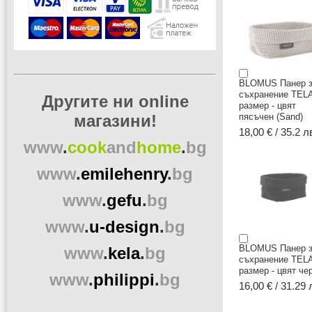
BLOMUS Панер 
съхранение TELA
Другите ни online
размер - цвят
пясъчен (Sand)
магазини!
18,00 € / 35.2 л
www
.
cook
and
home
.
bg
www
.
emilehenry
.
bg
www
.
gefu
.
bg
www
.
u-design
.
bg
BLOMUS Панер 
www
.
kela
.
bg
съхранение TEL
размер - цвят че
www
.
philippi
.
bg
16,00 € / 31.29 