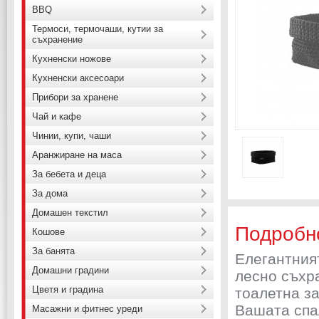
BBQ
Термоси, термочаши, кутии за
съхранение
Кухненски ножове
Кухненски аксесоари
Прибори за хранене
Чай и кафе
Чинии, купи, чаши
Аранжиране на маса
За бебета и деца
За дома
Домашен текстил
Подробн
Кошове
За банята
Елегантния
Домашни градини
лесно съхр
Цветя и градина
тоалетна за
Вашата спа
Масажни и фитнес уреди