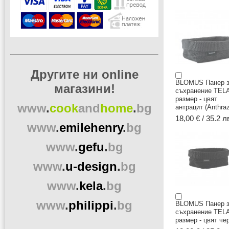
Другите ни online
BLOMUS Панер 
магазини!
съхранение TELA
размер - цвят
www
.
cook
and
home
.
bg
антрацит (Anthraz
18,00 € / 35.2 л
www
.
emilehenry
.
bg
www
.
gefu
.
bg
www
.
u-design
.
bg
www
.
kela
.
bg
www
.
philippi
.
bg
BLOMUS Панер 
съхранение TELA
размер - цвят че