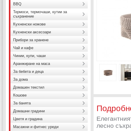
BBQ
Термоси, термочаши, кутии за
съхранение
Кухненски ножове
Кухненски аксесоари
Прибори за хранене
Чай и кафе
Чинии, купи, чаши
Аранжиране на маса
За бебета и деца
За дома
Домашен текстил
Кошове
За банята
Подробн
Домашни градини
Елегантния
Цветя и градина
лесно съхр
Масажни и фитнес уреди