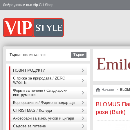
Добре дошли във Vip Gift Shop!
Търси
НОВИ ПРОДУКТИ
С грижа за природата / ZERO
WASTE
Начало
BLOMU
Форми за печене / Сладкарски
инструменти
Корпоративни / Фирмени подаръци
BLOMUS Пане
CHRISTMAS / Коледа
рози (Bark)
Аксесоари за вино, уиски и цигари
Съдове за готвене