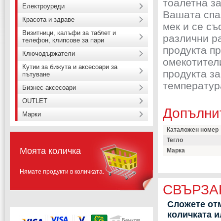
тоалетна за
Електроуреди
Вашата спа
Красота и здраве
мек и се съ
Визитници, калъфи за таблет и
различни р
телефон, клипсове за пари
продукта п
Ключодържатели
омекотители
Кутии за бижута и аксесоари за
продукта з
пътуване
температура
Бизнес аксесоари
OUTLET
Допълни
Марки
Каталожен номер
Тегло
Моята количка
Марка
Нямате продукти в количката.
СВЪРЗА
Сложете отм
количката 