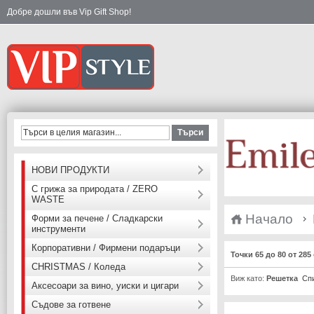
Добре дошли във Vip Gift Shop!
Търси
НОВИ ПРОДУКТИ
С грижа за природата / ZERO
WASTE
Начало
Форми за печене / Сладкарски
инструменти
Корпоративни / Фирмени подаръци
Точки 65 до 80 от 28
CHRISTMAS / Коледа
Виж като:
Решетка
Сп
Аксесоари за вино, уиски и цигари
Съдове за готвене