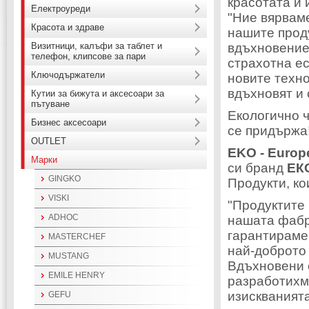
красотата и 
Електроуреди
"Ние вярвам
Красота и здраве
нашите проду
Визитници, калъфи за таблет и
вдъхновение
телефон, клипсове за пари
страхотна ес
Ключодържатели
новите техн
вдъхновят и 
Кутии за бижута и аксесоари за
пътуване
Екологично ч
Бизнес аксесоари
се придържа
OUTLET
EKO - Europ
Марки
си бранд
ЕК
GINGKO
Продукти, ко
VISKI
"Продуктите
ADHOC
нашата фабр
гарантираме
MASTERCHEF
най-доброто
MUSTANG
Вдъхновени о
EMILE HENRY
разработихме
изискванията
GEFU