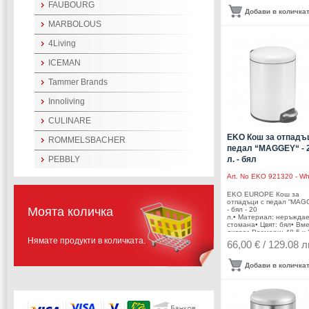
свързване на коша с дру
FAUBOURG
кошПроизводител: EKO
Добави в количка
EUROPE / Холандия
MARBOLOUS
4Living
ICEMAN
Tammer Brands
Innoliving
CULINARE
EKO Кош за отпадъ
ROMMELSBACHER
педал “MAGGEY“ - 
PEBBLY
л. - бял
Art. No
EKO 921320 - Wh
EKO EUROPE Кош за
отпадъци с педал “MAG
Моята количка
- бял - 20
л.• Материал: неръжда
стомана• Цвят: бял• Вм
литра• Размери: 48,5 х 
Нямате продукти в количката.
х 30,5 см.• Вътрешна
66,00 € / 129.08 л
пластмасова кофа• Пок
срещу пръстови
отпечатъци• Безшумно 
Добави в количка
плавно отваряне и
затваряне на
капака• Функция за
заключване на капака в
отворена позиция, за л
почистване или смяна н