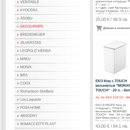
хранителни отпадъци 
VERITABLE
II“ - сив - 7
л.• Цвят: сив• Материал
KYOCERA
литра• Размери: 16.3 х 
х 25.8 см.Производител
EKO EUROPE / Холанд
ASOBU
25,00 € / 48.9 лв.
EKO EUROPE
Добави в количка
BREDEMEIJER
ZILVERSTAD
LEOPOLD VIENNA
MAKU
MONIX
BRA
EKO Кош с TOUCH
COOX
механизъм “MORA
TOUCH“ - 20 л. - бял
Richardson Sheffield
Art. No
EKO 618720 - Wh
Lou Laguiole
EKO EUROPE Кош за
FOSA HOME
отпадъци с TOUCH
механизъм “MORANDI
TOUCH“ - бял - 20 л.• Цв
ABSODRY
бял• Вместимост: 20 ли
Размери: 34 х 22 х 41,5
RAMACCIOTTI PLAST
см.• Фиксатор за найло
43,00 € / 84.1 лв.
чувал / торба• Конектор