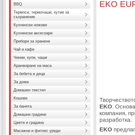
EKO EU
BBQ
Термоси, термочаши, кутии за
съхранение
Кухненски ножове
Кухненски аксесоари
Прибори за хранене
Чай и кафе
Чинии, купи, чаши
Аранжиране на маса
За бебета и деца
За дома
Домашен текстил
Кошове
Творчествот
EKO
. Основа
За банята
компания, п
Домашни градини
разработка.
Цветя и градина
EKO
предлаг
Масажни и фитнес уреди