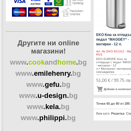
торбата• Фиксатор за
найлонов чувал /
торбаПроизводител: E
EUROPE / Холандия
EKO Кош за отпадъ
педал “MAGGEY“ -
Другите ни online
матиран - 12 л.
магазини!
Art. No
EKO 921312 - Ma
RVS
EKO EUROPE Кош за
www
.
cook
and
home
.
bg
отпадъци с педал “MAG
- матиран - 12
л.• Материал: матирана
www
.
emilehenry
.
bg
неръждаема
стомана• Цвят: хром• В
литра• Размери: 43,5 х 
51,00 € / 99.75 лв
26 см.• Вътрешна
www
.
gefu
.
bg
пластмасова кофа• Пок
срещу пръстови
Добави в количка
отпечатъци• Безшумно 
www
.
u-design
.
bg
плавно отваряне и
затваряне на
капака• Функция за
Точки 65 до 80 от 28
заключване на капака в
www
.
kela
.
bg
отворена позиция, за л
почистване или смяна н
Виж като:
Решетка
Сп
торбата• Фиксатор за
www
.
philippi
.
bg
найлонов чувал /
торбаПроизводител: E
EUROPE / Холандия