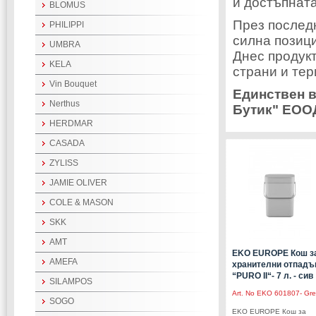
и достъпната
BLOMUS
През послед
PHILIPPI
силна позици
UMBRA
Днес продук
KELA
страни и те
Vin Bouquet
Единствен 
Nerthus
Бутик" ЕОО
HERDMAR
CASADA
ZYLISS
JAMIE OLIVER
COLE & MASON
SKK
AMT
EKO EUROPE Кош з
AMEFA
хранителни отпадъ
“PURO II“- 7 л. - сив
SILAMPOS
Art. No
EKO 601807- Gre
SOGO
EKO EUROPE Кош за