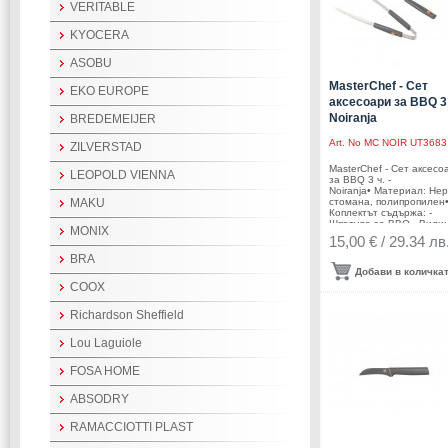
VERITABLE
KYOCERA
ASOBU
MasterChef - Сет
EKO EUROPE
аксесоари за BBQ 3 
Noiranja
BREDEMEIJER
Art. No
MC NOIR UT3683
ZILVERSTAD
MasterChef - Сет аксесо
LEOPOLD VIENNA
за BBQ 3 ч. -
Noiranja• Материал: Н
стомана, полипропилен
MAKU
Коплектът съдържа: -
Шпатула за BBQ - Вили
MONIX
BBQ - Щипка за BBQ •
15,00 € / 29.34 лв
Тегло: 0,592
кг.Производител: Arovo 
BRA
Нидерландия MasterChe
Добави в количка
MasterChef лого са зап
COOX
търговска марка на Shi
Limited, използвана под
лиценз от AROVO BV.
Richardson Sheffield
Lou Laguiole
FOSA HOME
ABSODRY
RAMACCIOTTI PLAST