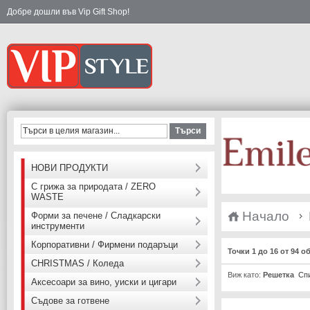
Добре дошли във Vip Gift Shop!
Търси
НОВИ ПРОДУКТИ
С грижа за природата / ZERO
WASTE
Начало
Форми за печене / Сладкарски
инструменти
Корпоративни / Фирмени подаръци
Точки 1 до 16 от 94 о
CHRISTMAS / Коледа
Виж като:
Решетка
Сп
Аксесоари за вино, уиски и цигари
Съдове за готвене