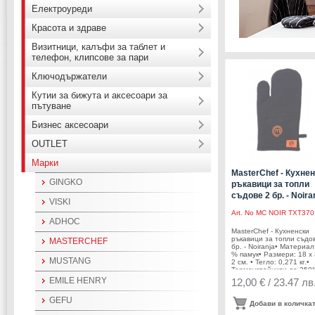
Електроуреди
Красота и здраве
Визитници, калъфи за таблет и
телефон, клипсове за пари
Ключодържатели
Кутии за бижута и аксесоари за
пътуване
Бизнес аксесоари
OUTLET
Марки
MasterChef - Кухне
GINGKO
ръкавици за топли
съдове 2 бр. - Noira
VISKI
Art. No
MC NOIR TXT370
ADHOC
MasterChef - Кухненски
ръкавици за топли съдо
MASTERCHEF
бр. - Noiranja• Материал
% памук• Размери: 18 х 
MUSTANG
2 см. • Тегло: 0,271 кг.•
Термоустойчиви до 250
Машинно пране до
EMILE HENRY
12,00 € / 23.47 лв
40°СПроизводител: Aro
BV / Нидерландия
GEFU
MasterChef и MasterChef
Добави в количка
лого са запазена търгов