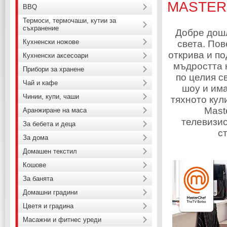
MASTER
BBQ
Термоси, термочаши, кутии за
съхранение
Добре дошл
Кухненски ножове
света. Пов
открива и по
Кухненски аксесоари
мъдростта 
Прибори за хранене
по целия с
Чай и кафе
шоу и има
Чинии, купи, чаши
тяхното кул
Mast
Аранжиране на маса
телевизио
За бебета и деца
с
За дома
Домашен текстил
Кошове
За банята
Домашни градини
Цветя и градина
Масажни и фитнес уреди