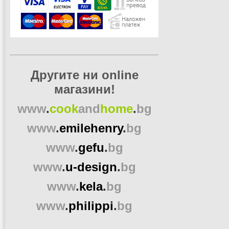
Другите ни online
магазини!
www
.
cook
and
home
.
bg
www
.
emilehenry
.
bg
www
.
gefu
.
bg
www
.
u-design
.
bg
www
.
kela
.
bg
www
.
philippi
.
bg