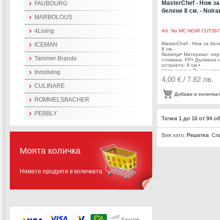
MasterChef - Нож за
FAUBOURG
белене 8 см. - Noira
MARBOLOUS
4Living
Art. No
MC NOIR CUT367
MasterChef - Нож за бе
ICEMAN
8 см. -
Noiranja• Материал: не
Tammer Brands
стомана, PP• Дължина 
острието: 8 см.•
Цвят: черен• Ръчно зат
Innoliving
Тегло: 0,041
4,00 € / 7.82 лв.
кг.Производител: Arovo 
CULINARE
Нидерландия MasterChe
MasterChef лого са зап
Добави в количка
търговска марка на Shi
ROMMELSBACHER
Limited, използвана под
лиценз от AROVO BV.
PEBBLY
Точки 1 до 16 от 94 о
Виж като:
Решетка
Сп
Моята количка
Нямате продукти в количката.