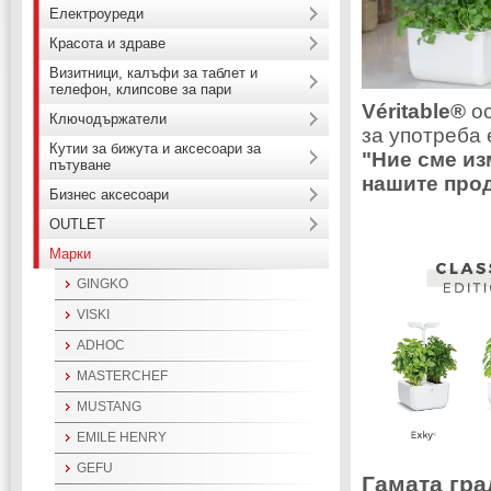
Електроуреди
Красота и здраве
Визитници, калъфи за таблет и
телефон, клипсове за пари
Véritable®
ос
Ключодържатели
за употреба 
Кутии за бижута и аксесоари за
"Ние сме из
пътуване
нашите про
Бизнес аксесоари
OUTLET
Марки
GINGKO
VISKI
ADHOC
MASTERCHEF
MUSTANG
EMILE HENRY
GEFU
Гамата гра