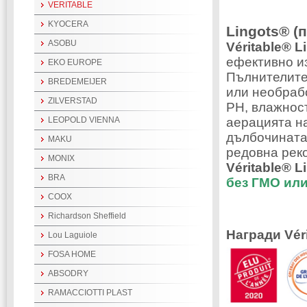
VERITABLE
KYOCERA
Lingots® (
ASOBU
Véritable® 
ефективно и
EKO EUROPE
Пълнителите
BREDEMEIJER
или необрабо
ZILVERSTAD
PH, влажнос
аерацията н
LEOPOLD VIENNA
дълбочината 
MAKU
редовна рек
MONIX
Véritable® L
BRA
без ГМО ил
COOX
Richardson Sheffield
Награди Véri
Lou Laguiole
FOSA HOME
ABSODRY
RAMACCIOTTI PLAST