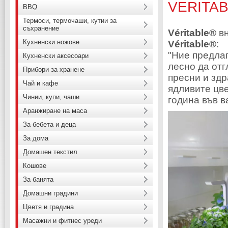
VERITA
BBQ
Термоси, термочаши, кутии за
съхранение
Véritable®
вн
Кухненски ножове
Véritable®
:
"Ние предла
Кухненски аксесоари
лесно да отг
Прибори за хранене
пресни и здр
Чай и кафе
ядливите цве
Чинии, купи, чаши
година във в
Аранжиране на маса
За бебета и деца
За дома
Домашен текстил
Кошове
За банята
Домашни градини
Цветя и градина
Масажни и фитнес уреди