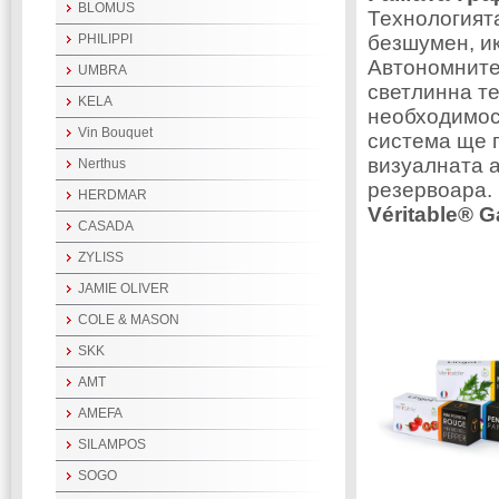
BLOMUS
Технологията
безшумен, и
PHILIPPI
Автономните 
UMBRA
светлинна те
KELA
необходимос
Vin Bouquet
система ще 
визуалната 
Nerthus
резервоара.
HERDMAR
Véritable® 
CASADA
ZYLISS
JAMIE OLIVER
COLE & MASON
SKK
AMT
AMEFA
SILAMPOS
SOGO