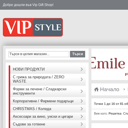
Добре дошли във Vip Gift Shop!
Търси
НОВИ ПРОДУКТИ
С грижа за природата / ZERO
WASTE
Начало
Форми за печене / Сладкарски
инструменти
Корпоративни / Фирмени подаръци
Точки 1 до 16 от 81 о
CHRISTMAS / Коледа
Виж като:
Решетка
Сп
Аксесоари за вино, уиски и цигари
Съдове за готвене