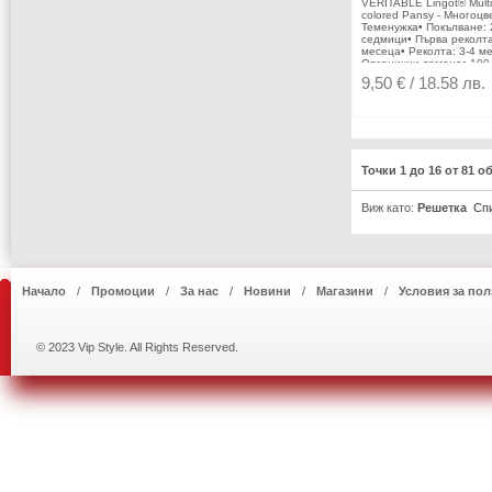
VERITABLE Lingot® Multi
къдрав магданоз
colored Pansy - Многоцв
Ръководство за потреби
Теменужка• Покълване: 
( Виж. ПРИКАЧЕНИ
седмици• Първа реколта
ФАЙЛОВЕ )
месеца• Реколта: 3-4 ме
Органични семена• 100
биоразградим• 100 %
9,50 € / 18.58 лв.
компостируем• Състав:
кокосов торф; 30% торф
тор; семена;• НЕ СЪД
ПЕСТИЦИДИ!• НЕ СЪД
ГМО!За употреба с дом
градини
VERITABLE®Производит
Точки 1 до 16 от 81 о
VERITABLE® /
ФранцияИнструкции за
отглеждане: (Виж.
Виж като:
Решетка
Сп
ПРИКАЧЕНИ ФАЙЛОВЕ)
Начало
Промоции
За нас
Новини
Магазини
Условия за пол
© 2023 Vip Style. All Rights Reserved.