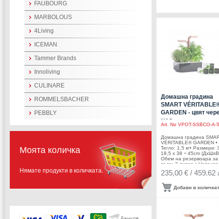
FAUBOURG
MARBOLOUS
4Living
ICEMAN
Tammer Brands
Innoliving
CULINARE
Домашна градина
ROMMELSBACHER
SMART VÉRITABLE
GARDEN - цвят чере
PEBBLY
мед
Art. No
VPOT-SSBCO-A-
Домашна градина SMA
VÉRITABLE® GARDEN •
Тегло: 1,5 кг• Размери: 
Моята количка
18,5 x 38 ÷ 45cm (ДхШхВ
Обем на резервоара за
вода: 2 литра • Напоит
система: пасивна
Нямате продукти в количката.
235,00 € / 459.62 
хидропонна система•
Осветление: Professionn
Leds, ниска мощност, б
Добави в количка
• Среден живот на LED
лампите: 10 години•
Електрическа мощност: 
W Спецификация:•
Захранване: 100-240 V, 
60Hz, щепсел• Цвят: чер