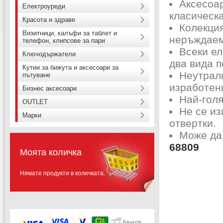
Аксесоар
Електроуреди
класическа
Красота и здраве
Колекция
Визитници, калъфи за таблет и
неръждаем
телефон, клипсове за пари
Всеки ел
Ключодържатели
два вида п
Кутии за бижута и аксесоари за
Неутралн
пътуване
изработени
Бизнес аксесоари
Най-голя
OUTLET
Не се из
Марки
отвертки.
Може да
68809
Моята количка
Нямате продукти в количката.