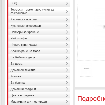
BBQ
Термоси, термочаши, кутии за
съхранение
Кухненски ножове
Кухненски аксесоари
Прибори за хранене
Чай и кафе
Чинии, купи, чаши
Аранжиране на маса
За бебета и деца
За дома
Домашен текстил
Кошове
За банята
Домашни градини
Цветя и градина
Подробн
Масажни и фитнес уреди