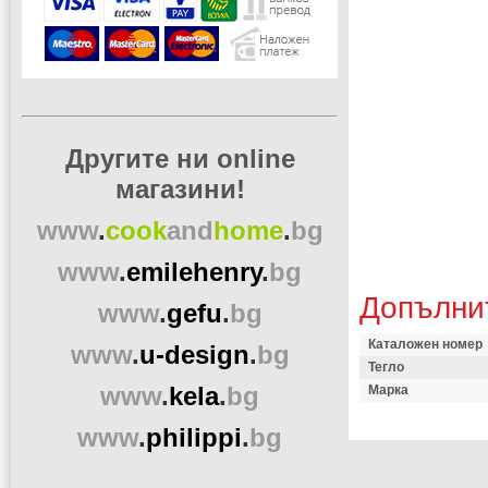
Другите ни online
магазини!
www
.
cook
and
home
.
bg
www
.
emilehenry
.
bg
Допълни
www
.
gefu
.
bg
Каталожен номер
www
.
u-design
.
bg
Тегло
www
.
kela
.
bg
Марка
www
.
philippi
.
bg