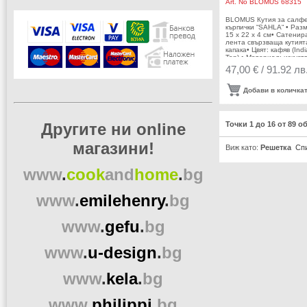
Art. No
BLOMUS 68315
BLOMUS Кутия за салфе
кърпички “SAHLA“ • Раз
15 х 22 х 4 см• Сатенир
лента свързваща кутият
капака• Цвят: кафяв (Ind
Tan) • Материал: изкуст
кожа тип велур•
47,00 € / 91.92 лв
Производител: BLOMUS
Германия DESIGN: Studi
blomus
Добави в количка
Другите ни online
Точки 1 до 16 от 89 о
магазини!
Виж като:
Решетка
Сп
www
.
cook
and
home
.
bg
www
.
emilehenry
.
bg
www
.
gefu
.
bg
www
.
u-design
.
bg
www
.
kela
.
bg
www
.
philippi
.
bg