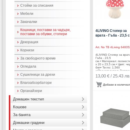
Стойки за списания
Мебели
Закачалки
Кошници, поставки за чадъри,
4LIVING Стопер за
поставки за обувки, стопери
врата - Гъба - 23,5 с
Декорация
Art. No
TB 4Living 64835
Корнизи
4LIVING Стопер за врата
За свободното време
Гъба - 23,5
см.• Материал: полиесте
х 20 х 23,5 см.• Цвят: че
Огледала
бял• Тегло: 1,560
кгПроизводител: Tamme
Brands/ Финландия
Сушилници за дрехи
13,00 € / 25.43 лв
Влагоабсорбатори
Добави в количка
Органайзери
Домашен текстил
Кошове
За банята
Домашни градини