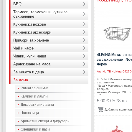
BBQ
Термоси, термочаши, кутии за
съхранение
Кухненски ножове
Кухненски аксесоари
Прибори за хранене
Чай и кафе
4LIVING Металeн п
Чинии, купи, чаши
за съхранение “Nov
Аранжиране на маса
черен
За бебета и деца
Art. No
TB 4Living 64275
4LIVING Металeн панер
За дома
съхранение
“Nova“• Материал: прах
Рамки за снимки
боядисан
метал• Размери: 20,5 х 
х 8
Камини и лампи
см.• Цвят: черен• Тегло:
5,00 € / 9.78 лв.
кг• Не е подходящ за
Декоративни лампи
съдомиялна
машинаПроизводител: 
Добави в количка
Brands/ Финландия
Часовници
Ароматни свещи и дифузери
Свещници и вази