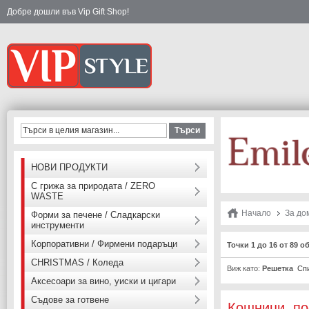
Добре дошли във Vip Gift Shop!
Търси
НОВИ ПРОДУКТИ
С грижа за природата / ZERO
WASTE
Начало
За до
Форми за печене / Сладкарски
инструменти
Корпоративни / Фирмени подаръци
Точки 1 до 16 от 89 о
CHRISTMAS / Коледа
Виж като:
Решетка
Сп
Аксесоари за вино, уиски и цигари
Съдове за готвене
Кошници, по