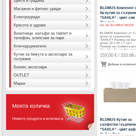
Цветя и градина
BLOMUS Комплект о
Масажни и фитнес уреди
бр кутии за съхран
Електроуреди
“SAHLA“ - цвят сив
(Pewter)
Красота и здраве
Art. No
BLOMUS 68328
Визитници, калъфи за таблет и
BLOMUS Комплект от 2 
кутии за съхранение
телефон, клипсове за пари
“SAHLA“• Размер на ма
кутия: 25 х 35 х 7 см •
Ключодържатели
Размер на голямата кут
30 х 40 х 11 см• Малкат
кутия се събира в голям
Кутии за бижута и аксесоари за
159,00 € / 310.98 
Цвят: сив (Pewter) • Тегл
пътуване
1,95 кг•
Материал: изкуствена к
Добави в количка
Бизнес аксесоари
тип велур• Производите
BLOMUS, Германия
DESIGN: Studio blomus
OUTLET
Марки
Моята количка
Нямате продукти в количката.
BLOMUS Кутия за
салфетки / кърпичк
“SAHLA“ - цвят каф
(Indian Tan)