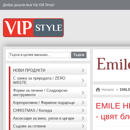
Добре дошли във Vip Gift Shop!
Търси
НОВИ ПРОДУКТИ
С грижа за природата / ZERO
WASTE
Начало
EMILE
Форми за печене / Сладкарски
инструменти
Корпоративни / Фирмени подаръци
EMILE H
CHRISTMAS / Коледа
- цвят б
Аксесоари за вино, уиски и цигари
Съдове за готвене