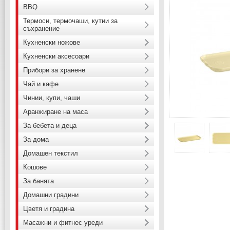
BBQ
Термоси, термочаши, кутии за
съхранение
Кухненски ножове
Кухненски аксесоари
Прибори за хранене
Чай и кафе
Чинии, купи, чаши
Аранжиране на маса
За бебета и деца
За дома
Домашен текстил
Кошове
За банята
Домашни градини
Цветя и градина
Масажни и фитнес уреди