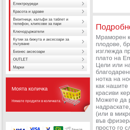
Електроуреди
Красота и здраве
Визитници, калъфи за таблет и
телефон, клипсове за пари
Подробн
Ключодържатели
Мраморен к
Кутии за бижута и аксесоари за
плодове, б
пътуване
изглежда п
Бизнес аксесоари
плато на Em
OUTLET
Цели или на
Марки
благодарени
нотка на но
как нашите
Моята количка
красиви ке
Можете да р
Нямате продукти в количката.
надраскате,
(или в микр
във фризер
просто го 