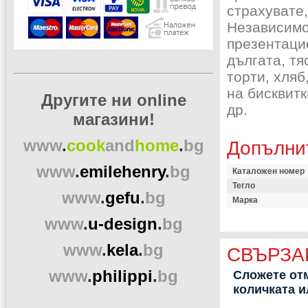
страхувате,
Независимо
презентаци
дългата, т
торти, хляб
на бисквитк
Другите ни online
др.
магазини!
www
.
cook
and
home
.
bg
Допълни
www
.
emilehenry
.
bg
Каталожен номер
Тегло
www
.
gefu
.
bg
Марка
www
.
u-design
.
bg
www
.
kela
.
bg
СВЪРЗА
www
.
philippi
.
bg
Сложете отм
количката 