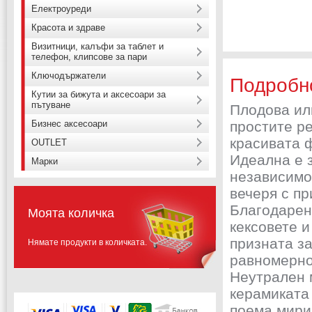
Електроуреди
Красота и здраве
Визитници, калъфи за таблет и
телефон, клипсове за пари
Ключодържатели
Подробн
Кутии за бижута и аксесоари за
пътуване
Плодова ил
Бизнес аксесоари
простите р
красивата ф
OUTLET
Идеална е з
Марки
независимо 
вечеря с пр
Благодарен
Моята количка
кексовете и
призната з
Нямате продукти в количката.
равномерно 
Неутрален 
керамиката 
поема мири