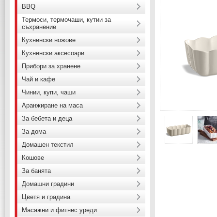
BBQ
Термоси, термочаши, кутии за
съхранение
Кухненски ножове
Кухненски аксесоари
Прибори за хранене
Чай и кафе
Чинии, купи, чаши
Аранжиране на маса
За бебета и деца
За дома
Домашен текстил
Кошове
За банята
Домашни градини
Цветя и градина
Масажни и фитнес уреди