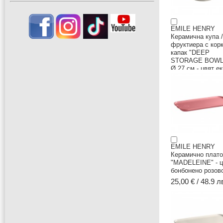
EMILE HENRY
Керамична купа /
фруктиера с кор
капак "DEEP
STORAGE BOWL"
Ø 27 см - цвят е
81,00 € / 158.42
EMILE HENRY
Керамично плато
"MADELEINE" - ц
бонбонено розов
25,00 € / 48.9 л