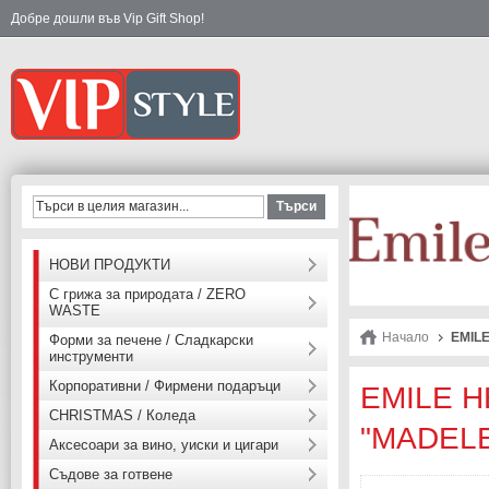
Добре дошли във Vip Gift Shop!
Търси
НОВИ ПРОДУКТИ
С грижа за природата / ZERO
WASTE
Начало
EMILE
Форми за печене / Сладкарски
инструменти
Корпоративни / Фирмени подаръци
EMILE H
CHRISTMAS / Коледа
"MADELE
Аксесоари за вино, уиски и цигари
Съдове за готвене