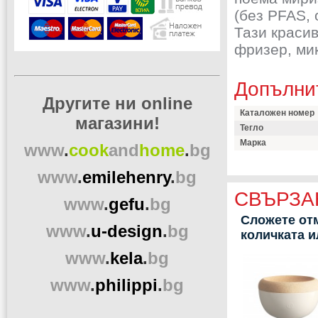
(без PFAS,
Тази краси
фризер, ми
Допълни
Другите ни online
Каталожен номер
магазини!
Тегло
Марка
www
.
cook
and
home
.
bg
www
.
emilehenry
.
bg
СВЪРЗА
www
.
gefu
.
bg
Сложете отм
www
.
u-design
.
bg
количката 
www
.
kela
.
bg
www
.
philippi
.
bg