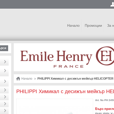
Начало
Промоции
За 
ърси
Начало
PHILIPPI Химикал с десижън мейкър HELICOPTER
PHILIPPI Химикал с десижън мейкър H
Art. No
PH 245
Бърз прегл