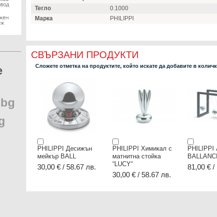
Тегло
0.1000
Марка
PHILIPPI
СВЪРЗАНИ ПРОДУКТИ
Сложете отметка на продуктите, който искате да добавите в колич
e
.
bg
g
PHILIPPI Десижън
PHILIPPI Химикал с
PHILIPPI 
мейкър BALL
матнитна стойка
BALLANC
“LUCY“
30,00 € / 58.67 лв.
81,00 € /
30,00 € / 58.67 лв.