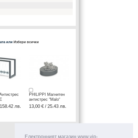
ката или
Избери всички
Антистрес
PHILIPPI Магнитен
E
антистрес “Malo“
 158.42 лв.
13,00 € / 25.43 лв.
Електронният магазин www.vip-