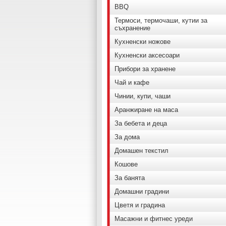
BBQ
Термоси, термочаши, кутии за
съхранение
Кухненски ножове
Кухненски аксесоари
Прибори за хранене
Чай и кафе
Чинии, купи, чаши
Аранжиране на маса
За бебета и деца
За дома
Домашен текстил
Кошове
За банята
Домашни градини
Цветя и градина
Масажни и фитнес уреди