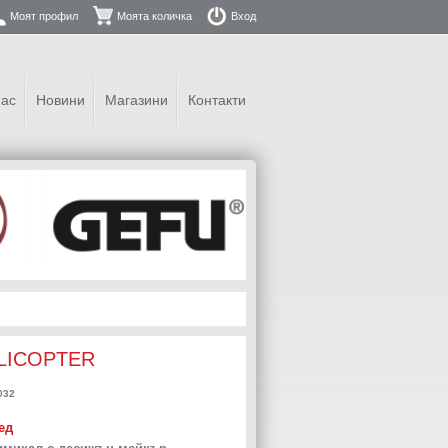
Моят профил
Моята количка
Вход
нас
Новини
Магазини
Контакти
ELICOPTER
032
ед