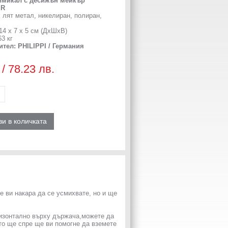
имикал с десижън мейкър
ER
:
лят метал, никелиран, полиран,
14 х 7 х 5 см (ДхШхВ)
3 кг
ител: PHILIPPI / Германия
 / 78.23 лв.
и в количката
 ви накара да се усмихвате, но и ще
ризонтално върху държача,можете да
оято ще спре ще ви помогне да вземете