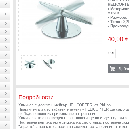
PHILIPPI Х
HELICOPT
•
Материал
магнит
•
Размери:
• Тегло:
0,26
• Производ
40,00 €
Кол:
Добав
Подробности
Химикал с десижън мейкър HELICOPTER от Philippi.
Практичен,а и със забавен елемент - HELICOPTER ще само ще
ви бъде помощник при взимане на решения.
Химикалката е на преден план - винаги ще ви бъде под ръка.
Поставена вертикално е химикалка със стойка, поставена хо
"играете" с нея като с перка на хеликоптер, а позицията, в к