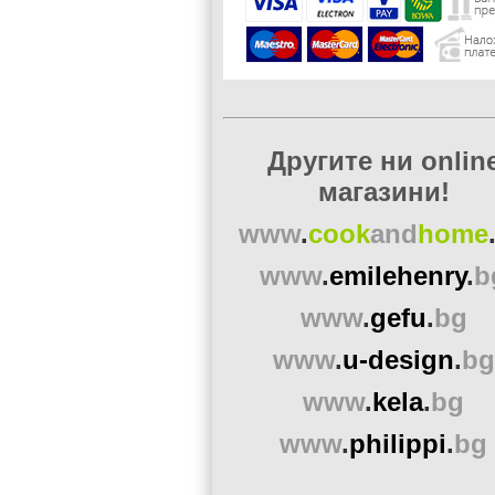
Другите ни onlin
магазини!
www
.
cook
and
home
www
.
emilehenry
.
b
www
.
gefu
.
bg
www
.
u-design
.
bg
www
.
kela
.
bg
www
.
philippi
.
bg