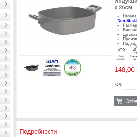
Индукци
х 26см
Незале
Non-Stick
Разме
Височи
Дръжк
Произв
Подход
148,00 
Кол:
Добав
Подробности