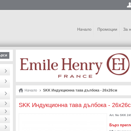
Начало
Промоции
За 
ърси
Начало
SKK Индукционна тава дълбока - 26х26см
SKK Индукционна тава дълбока - 26х26
Art. No
SKK 24
Бърз прегл