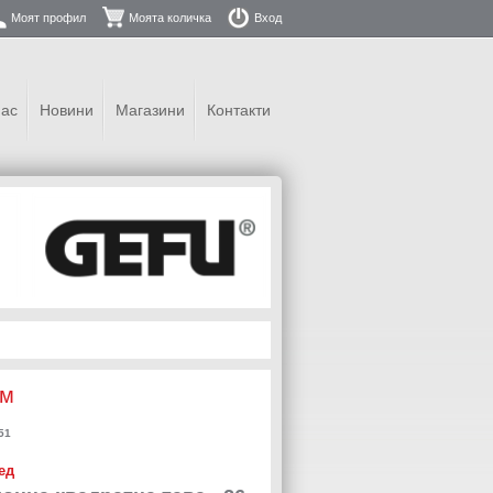
Моят профил
Моята количка
Вход
нас
Новини
Магазини
Контакти
см
51
ед