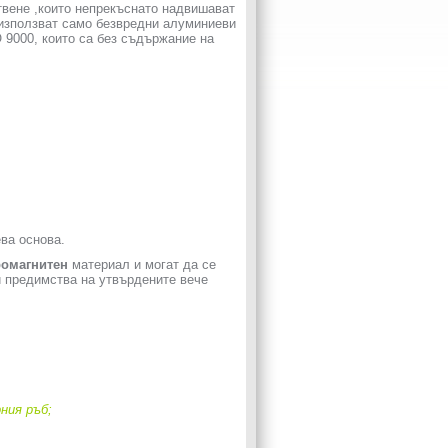
твене ,които непрекъснато надвишават
 използват само безвредни алуминиеви
 9000, които са без съдържание на
ва основа.
омагнитен
материал и могат да се
и предимства на утвърдените вече
рния
 ръб; 