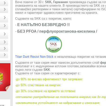
Вече повече от 30 г.
SKK, Германия
произвежда съдове за го
очакванията на нашите клиенти. В производството на SKK се
сплави(без разтворими и тежки метали) сертифицирани по ISO
никел и гарантират здравословно приготвяне на храната.
Съдовете на SKK са с покритие, което:
-
Е НАПЪЛНО БЕЗВРЕДНО
!!!
-
БЕЗ PFOA / перфлуороктанова-киселина /
Titan Durit Resist Non-Stick
е незалепващо покритие на титание
Съдовете от тази серия имат нанесен допълнителен слой
фер
използват и с индукционни котлони плотове,запазвайки всичк
пърно лети съдове
SKK
Съдовете от тази серия се характеризират с:
-до 90% по-висока ефективност при загряване:
-до 50% спестяване на енергия:
-до 30% скъсяване на времето за готвене
-
оптимално разпределение на топлинната енергия,чак до го
-изключителна устойчивост на надраскване и износване;