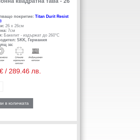
онна квадратна тава - 26
пващо покритие:
Titan Durit Resist
®
ри:
26 х 26см
на:
7см
и:
Бакелит - издържат до 260°С
одител: SKK, Германия
ящ за:
€ / 289.46 лв.
и в количката