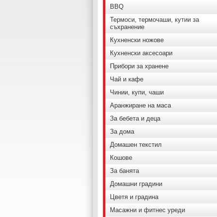
BBQ
Термоси, термочаши, кутии за
съхранение
Кухненски ножове
Кухненски аксесоари
Прибори за хранене
Чай и кафе
Чинии, купи, чаши
Аранжиране на маса
За бебета и деца
За дома
Домашен текстил
Кошове
За банята
Домашни градини
Цветя и градина
Масажни и фитнес уреди