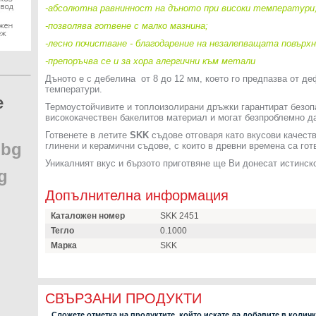
-абсолютна равнинност на дъното при високи температури
-позволява готвене с малко мазнина;
-лесно почистване - благодарение на незалепващата повърх
-препоръчва се и за хора алергични към метали
Дъното е с дебелина от 8 до 12 мм, което го предпазва от д
температури.
e
Термоустойчивите и топлоизолирани дръжки гарантират безоп
висококачествен бакелитов материал и могат безпроблемно д
Готвенете в летите
SKK
съдове отговаря като вкусови качеств
.
bg
глинени и керамични съдове, с които в древни времена са го
Уникалният вкус и бързото приготвяне ще Ви донесат истинск
g
Допълнителна информация
Каталожен номер
SKK 2451
Тегло
0.1000
Марка
SKK
СВЪРЗАНИ ПРОДУКТИ
Сложете отметка на продуктите, който искате да добавите в колич