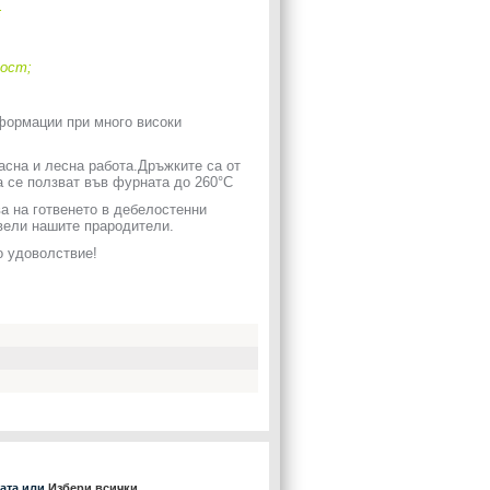
;
ност;
еформации при много високи
асна и лесна работа.Дръжките са от
а се ползват във фурната до 260°C
а на готвенето в дебелостенни
твели нашите прародители.
о удоволствие!
ката или
Избери всички