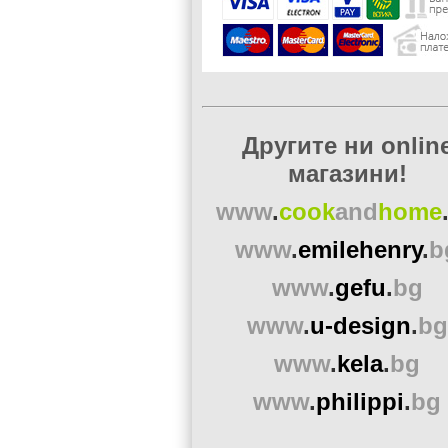
Другите ни onlin
магазини!
www
.
cook
and
home
www
.
emilehenry
.
b
www
.
gefu
.
bg
www
.
u-design
.
bg
www
.
kela
.
bg
www
.
philippi
.
bg