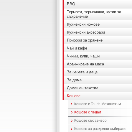
BBQ
Термоси, термочаши, кутии за
съхранение
Кухненски ножове
Кухненски аксесоари
Прибори за хранене
Чай и кафе
Чинии, купи, чаши
Аранжиране на маса
За бебета и деца
За дома
Домашен текстил
Кошове
Кошове с Touch Механизъм
Кошове с педал
Кошове със сензор
Кошове за разделно събиране