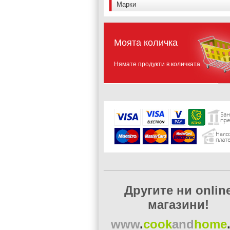
Марки
Моята количка
Нямате продукти в количката.
Другите ни onlin
магазини!
www
.
cook
and
home