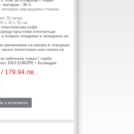
E Кош за отпадъци с педал
 матиран - 30 л.
:
матирана неръждаема стомана
ст:
30 литра
70 х 32 х 32 см.
 пластмасова кофа
 срещу пръстови отпечатъци
и плавно отваряне и затваряне на
а заключване на капака в отворена
а лесно почистване или смяна на
за найлонов чувал / торба
тел: EKO EUROPE / Холандия
 / 179.94 лв.
и в количката