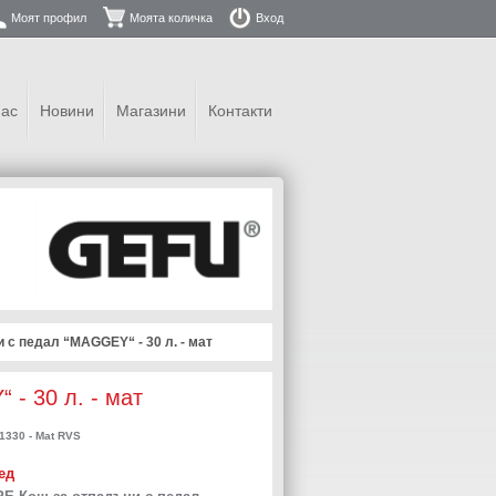
Моят профил
Моята количка
Вход
нас
Новини
Магазини
Контакти
 с педал “MAGGEY“ - 30 л. - мат
- 30 л. - мат
330 - Mat RVS
ед