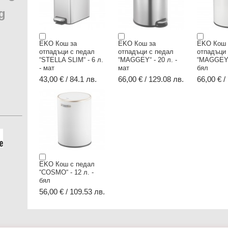
g
EKO Кош за
EKO Кош за
EKO Кош 
отпадъци с педал
отпадъци с педал
отпадъци
“STELLA SLIM“ - 6 л.
“MAGGEY“ - 20 л. -
“MAGGEY“ 
- мат
мат
бял
43,00 € / 84.1 лв.
66,00 € / 129.08 лв.
66,00 € /
EKO Кош с педал
“COSMO“ - 12 л. -
бял
56,00 € / 109.53 лв.