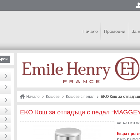
Начало
Промоции
За 
ърси
Начало
Кошове
Кошове с педал
EKO Кош за отпадъци
EKO Кош за отпадъци с педал “MAGGEY“ 
Art. No
EKO 921
Бърз прегл