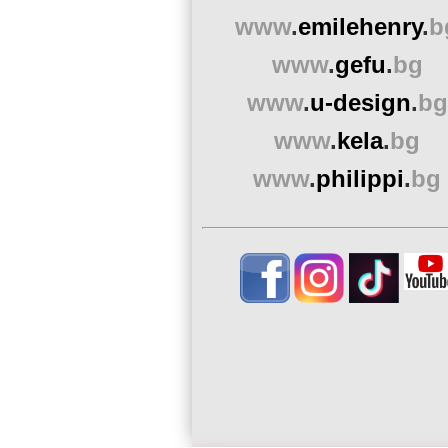
www
.
emilehenry
.
b
www
.
gefu
.
bg
www
.
u-design
.
bg
www
.
kela
.
bg
www
.
philippi
.
bg