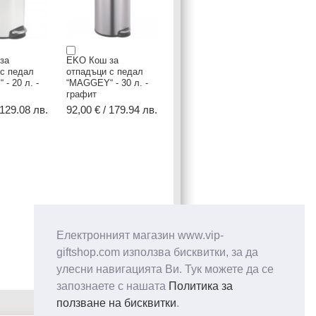
за
EKO Кош за
 с педал
отпадъци с педал
- 20 л. -
“MAGGEY“ - 30 л. -
графит
 129.08 лв.
92,00 € / 179.94 лв.
Електронният магазин www.vip-
giftshop.com използва бисквитки, за да
улесни навигацията Ви. Тук можете да се
запознаете с нашата
Политика за
ползване на бисквитки
.