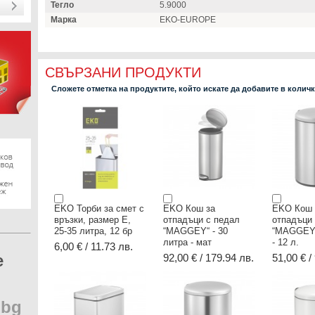
Тегло
5.9000
Марка
EKO-EUROPE
СВЪРЗАНИ ПРОДУКТИ
Сложете отметка на продуктите, който искате да добавите в колич
EKO Торби за смет с
EKO Кош за
EKO Кош 
връзки, размер Е,
отпадъци с педал
отпадъци
25-35 литра, 12 бр
“MAGGEY“ - 30
“MAGGEY“
литра - мат
- 12 л.
6,00 € / 11.73 лв.
e
92,00 € / 179.94 лв.
51,00 € /
.
bg