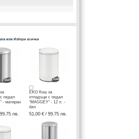
ката или
Избери всички
за
EKO Кош за
 с педал
отпадъци с педал
 - матиран
“MAGGEY“ - 12 л. -
бял
 99.75 лв.
51,00 € / 99.75 лв.