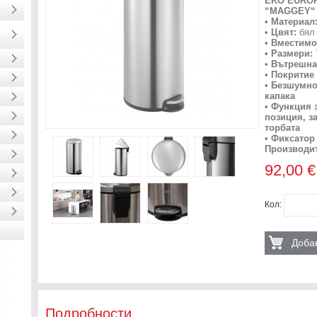
EKO EUROP
“MAGGEY“ -
•
Материал
•
Цвят:
бял
•
Вместимо
•
Размери:
•
Вътрешна
•
Покритие
•
Безшумно 
капака
•
Функция з
позиция, з
торбата
•
Фиксатор 
Производи
92,00 €
Кол:
Добав
Подробности